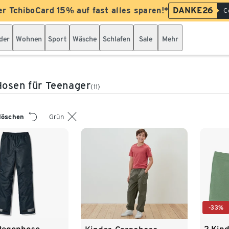
er TchiboCard 15% auf fast alles sparen!*
DANKE26
C
der
Wohnen
Sport
Wäsche
Schlafen
Sale
Mehr
osen für Teenager
(11)
 löschen
Grün
-33%