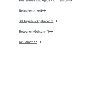
Kostenlose Rückgabe / Umtausch
Retourenetikett
30 Tage Rückgaberecht
Retouren-Gutschrift
Reklamation
Ersatzteile & Reparatur
Garantie
Über Tchibo
Karriere