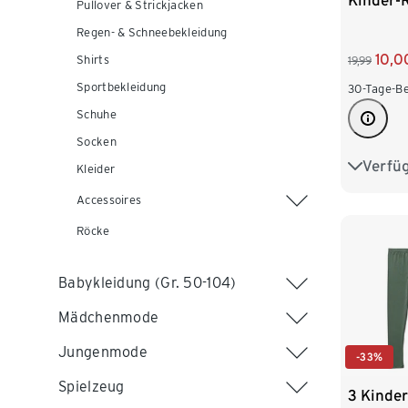
Kinder-
Pullover & Strickjacken
Regen- & Schneebekleidung
10,0
Shirts
19,99
Sportbekleidung
30-Tage-Be
Schuhe
Socken
Verfü
110/116
Kleider
Accessoires
134/140
Röcke
158/164
Babykleidung (Gr. 50-104)
Mädchenmode
Jungenmode
-33%
Spielzeug
3 Kinde