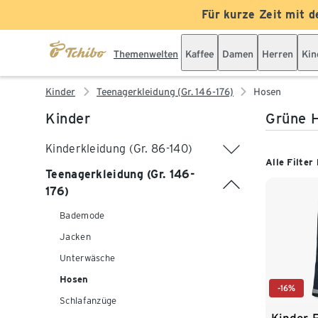
Für kurze Zeit mit d
Themenwelten
Kaffee
Damen
Herren
Kin
Kinder
Teenagerkleidung (Gr. 146-176)
Hosen
Kinder
Grüne H
Kinderkleidung (Gr. 86-140)
Alle Filter
Teenagerkleidung (Gr. 146-
176)
Bademode
Jacken
Unterwäsche
Hosen
-16%
Schlafanzüge