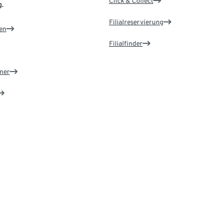
Click & Collect
.
Filialreservierung
en
Filialfinder
ner
e ändern
d
Rund um unsere Produkte
os registrieren
Tchibo Kataloge & Magazine