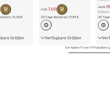
1
24,99
0
7,00
17,99
€/Stück
stpreis:
10,00
€
30-Tage-Bestpreis:
17,99
€
30-Tage
gbare Größen
Verfügbare Größen
Ver
134/140
122/128
134/140
122/1
Sie haben 11 von 11 Produkten
158/164
146/152
158/164
146/
170/176
170/1