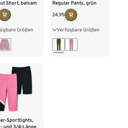
ut Short, balsam
Regular Pants, grün
24,95
fügbare Größen
Verfügbare Größen
116
122
128
122
128
134
140
140
146
152
146
152
158
164
er-Sporttights,
r- und 3/4-Länge