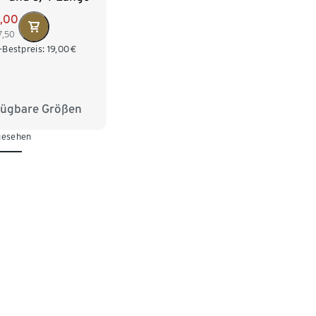
5,00
7,50
-Bestpreis:
19,00
€
fügbare Größen
28
134/140
 gesehen
152
158/164
76