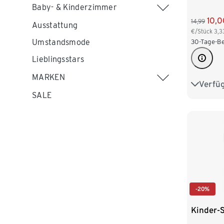
Baby- & Kinderzimmer
10,0
14,99
Ausstattung
€/Stück
3,3
Umstandsmode
30-Tage-Be
Lieblingsstars
MARKEN
Verfü
122/128
SALE
146/152
170/176
-20%
Kinder-