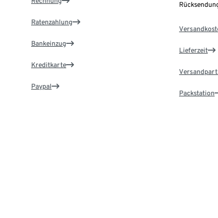
Rechnung
Rücksendung
Ratenzahlung
Versandkost
Bankeinzug
Lieferzeit
Kreditkarte
Versandpart
Paypal
Packstation
Vorauskasse
Lieferadress
Zahlung in der Filiale
Service & Hilfe
TchiboCar
Online-Services nutzen & schnell Antworten
Jetzt kostenl
finden.