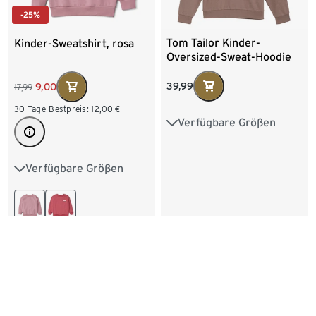
-25%
Tom Tailor Kinder-
Kinder-Sweatshirt, rosa
Oversized-Sweat-Hoodie
mit Backprint
39,99
9,00
17,99
30-Tage-Bestpreis:
12,00
€
Verfügbare Größen
128
140
152
164
176
Verfügbare Größen
98/104
110/116
122/128
134/140
146/152
158/164
170/176