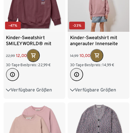
-47%
-33%
Kinder-Sweatshirt
Kinder-Sweatshirt mit
SMILEYWORLD® mit
angerauter Innenseite
angerauter Innenseite
12,00
10,00
22,99
14,99
30-Tage-Bestpreis:
22,99
€
30-Tage-Bestpreis:
14,99
€
Verfügbare Größen
Verfügbare Größen
122/128
134/140
122/128
134/140
146/152
158/164
146/152
158/164
170/176
170/176