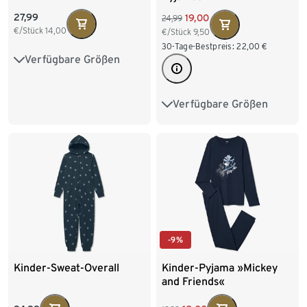
27,99
19,00
24,99
€/Stück
14,00
€/Stück
9,50
30-Tage-Bestpreis:
22,00
€
Verfügbare Größen
122/128
134/140
146/152
158/164
Verfügbare Größen
122/128
134/140
170/176
146/152
158/164
170/176
-9%
Kinder-Sweat-Overall
Kinder-Pyjama »Mickey
and Friends«