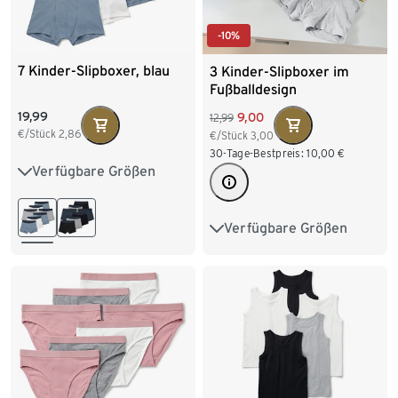
-10%
7 Kinder-Slipboxer, blau
3 Kinder-Slipboxer im
Fußballdesign
19,99
9,00
12,99
€/Stück
2,86
€/Stück
3,00
30-Tage-Bestpreis:
10,00
€
Verfügbare Größen
122/128
134/140
146/152
158/164
Verfügbare Größen
98/104
110/116
170/176
122/128
134/140
146/152
158/164