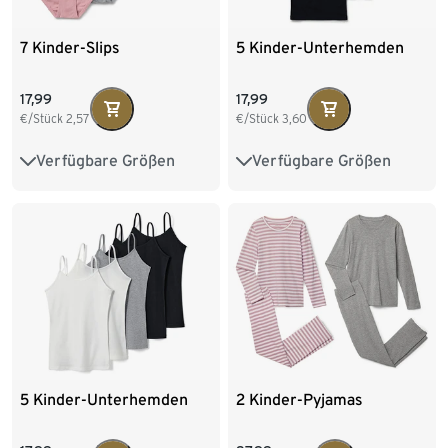
7 Kinder-Slips
5 Kinder-Unterhemden
17,99
17,99
€/Stück
2,57
€/Stück
3,60
Verfügbare Größen
Verfügbare Größen
122/128
134/140
122/128
134/140
146/152
158/164
146/152
158/164
170/176
170/176
5 Kinder-Unterhemden
2 Kinder-Pyjamas