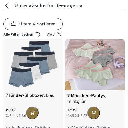
Unterwäsche für Teenager
(9)
Filtern & Sortieren
Alle Filter löschen
Weiß
7 Kinder-Slipboxer, blau
7 Mädchen-Pantys,
mintgrün
19,99
17,99
€/Stück
2,86
€/Stück
2,57
Verfügbare Größen
Verfügbare Größen
122/128
134/140
122/128
134/140