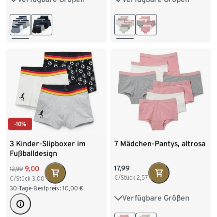
146/152
158/164
146/152
158/164
170/176
170/176
-10%
3 Kinder-Slipboxer im
7 Mädchen-Pantys, altrosa
Fußballdesign
17,99
9,00
12,99
€/Stück
2,57
€/Stück
3,00
30-Tage-Bestpreis:
10,00
€
Verfügbare Größen
122/128
134/140