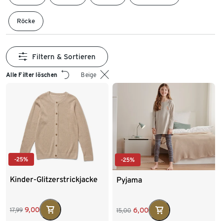
Röcke
Filtern & Sortieren
Alle Filter löschen
Beige
-25%
-25%
Kinder-Glitzerstrickjacke
Pyjama
9,00
6,00
17,99
15,00