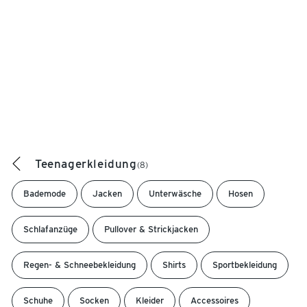
Teenagerkleidung
(8)
Bademode
Jacken
Unterwäsche
Hosen
Schlafanzüge
Pullover & Strickjacken
Regen- & Schneebekleidung
Shirts
Sportbekleidung
Schuhe
Socken
Kleider
Accessoires