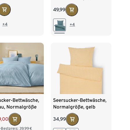
49,99
+4
+4
ucker-Bettwäsche,
Seersucker-Bettwäsche,
lau, Normalgröße
Normalgröße, gelb
9,00
34,99
-Bestpreis:
39,99
€