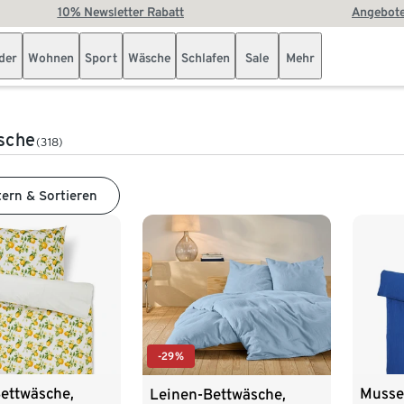
10% Newsletter Rabatt
Angebote
der
Wohnen
Sport
Wäsche
Schlafen
Sale
Mehr
sche
(318)
tern & Sortieren
-29%
ettwäsche,
Musse
Leinen-Bettwäsche,