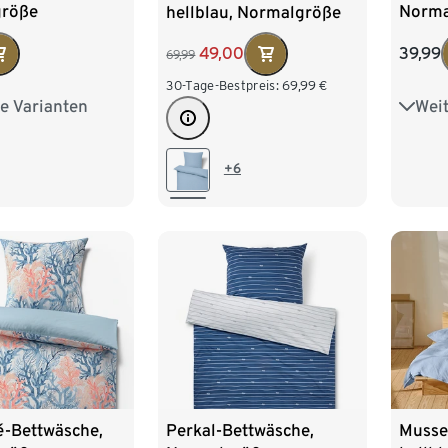
größe
Norma
hellblau, Normalgröße
39,99
49,00
69,99
30-Tage-Bestpreis:
69,99
€
e Varianten
Weit
ße
Über
+6
é-Bettwäsche,
Perkal-Bettwäsche,
Musse