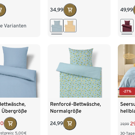
34,99
49,99
e Varianten
ße
-27%
Bettwäsche,
Renforcé-Bettwäsche,
Seers
, Übergröße
Normalgröße
hellb
00
24,99
2
39,99
stpreis:
5,00
€
30-Tage