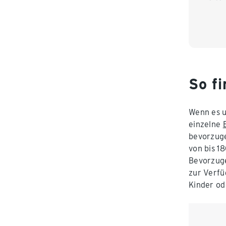
So f
Wenn es u
einzelne
bevorzuge
von bis 1
Bevorzuge
zur Verfü
Kinder od