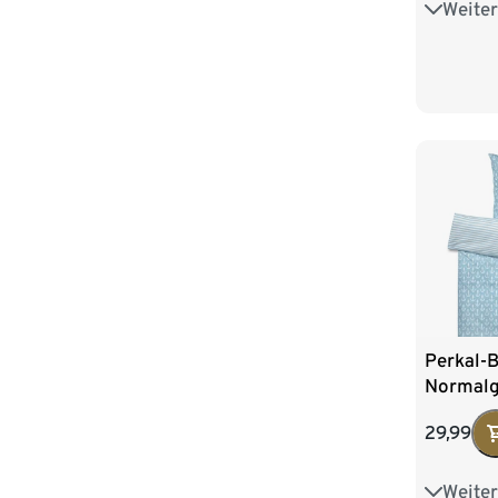
Weiter
Normalg
Perkal-B
Normal
29,99
Weiter
Übergrö