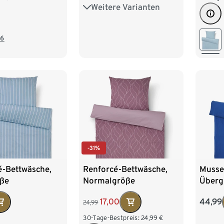
Weitere Varianten
Übergröße
6
-31%
é-Bettwäsche,
Renforcé-Bettwäsche,
Musse
ße
Normalgröße
Überg
17,00
44,99
24,99
30-Tage-Bestpreis:
24,99
€