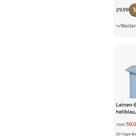
29,99
Weiter
Übergrö
Leinen-
hellblau
59,
79,99
30-Tage-Be