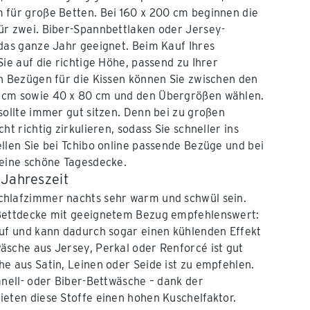
 für große Betten. Bei 160 x 200 cm beginnen die
ür zwei. Biber-Spannbettlaken oder Jersey-
das ganze Jahr geeignet. Beim Kauf Ihres
ie auf die richtige Höhe, passend zu Ihrer
en Bezügen für die Kissen können Sie zwischen den
 cm sowie 40 x 80 cm und den Übergrößen wählen.
sollte immer gut sitzen. Denn bei zu großen
ht richtig zirkulieren, sodass Sie schneller ins
llen Sie bei Tchibo online passende Bezüge und bei
 eine schöne Tagesdecke.
 Jahreszeit
hlafzimmer nachts sehr warm und schwül sein.
Bettdecke mit geeignetem Bezug empfehlenswert:
auf und kann dadurch sogar einen kühlenden Effekt
sche aus Jersey, Perkal oder Renforcé ist gut
e aus Satin, Leinen oder Seide ist zu empfehlen.
anell- oder Biber-Bettwäsche – dank der
eten diese Stoffe einen hohen Kuschelfaktor.