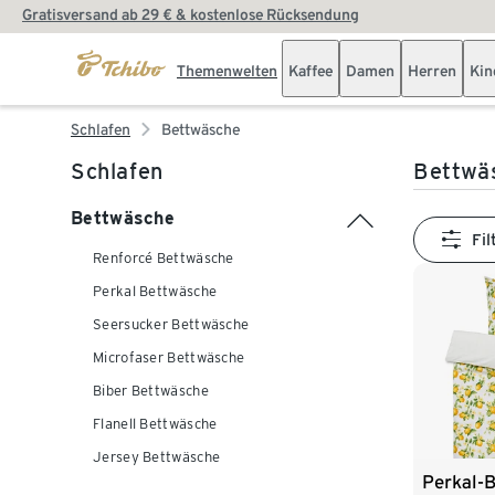
Gratisversand ab 29 € & kostenlose Rücksendung
Themenwelten
Kaffee
Damen
Herren
Kin
Schlafen
Bettwäsche
Schlafen
Bettwä
Bettwäsche
Fil
Renforcé Bettwäsche
Perkal Bettwäsche
Seersucker Bettwäsche
Microfaser Bettwäsche
Biber Bettwäsche
Flanell Bettwäsche
Jersey Bettwäsche
Perkal-B