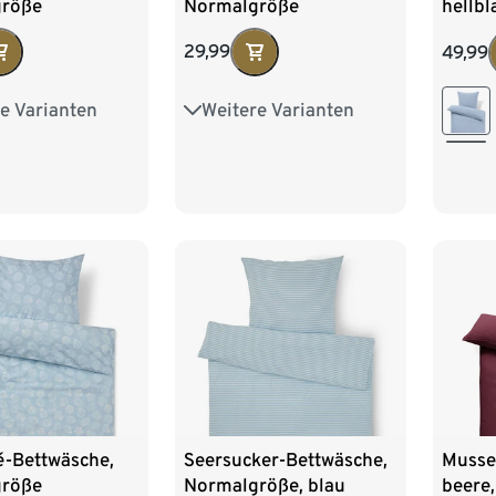
größe
Normalgröße
hellb
29,99
49,99
e Varianten
Weitere Varianten
ße
Übergröße
é-Bettwäsche,
Seersucker-Bettwäsche,
Musse
größe
Normalgröße, blau
beere