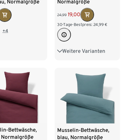
Normalgröße
lau, Normalgröße
19,00
24,99
30-Tage-Bestpreis:
24,99
€
+4
Weitere Varianten
Übergröße
lin-Bettwäsche,
Musselin-Bettwäsche,
, Normalgröße
blau, Normalgröße