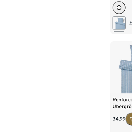
+
Renforc
Übergrö
34,99