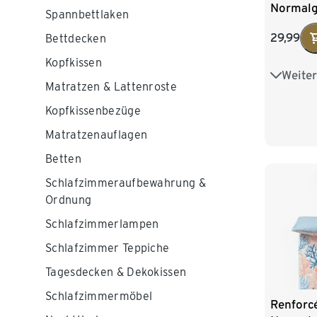
Normal
Spannbettlaken
29,99
Bettdecken
Kopfkissen
Weiter
Übergrö
Matratzen & Lattenroste
Kopfkissenbezüge
Matratzenauflagen
Betten
Schlafzimmeraufbewahrung &
Ordnung
Schlafzimmerlampen
Schlafzimmer Teppiche
Tagesdecken & Dekokissen
Schlafzimmermöbel
Renforc