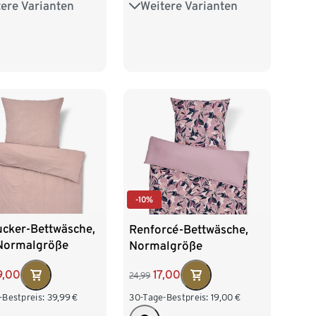
ere Varianten
Weitere Varianten
algröße
Übergröße
-10%
ucker-Bettwäsche,
Renforcé-Bettwäsche,
 Normalgröße
Normalgröße
9,00
17,00
24,99
-Bestpreis:
39,99
€
30-Tage-Bestpreis:
19,00
€