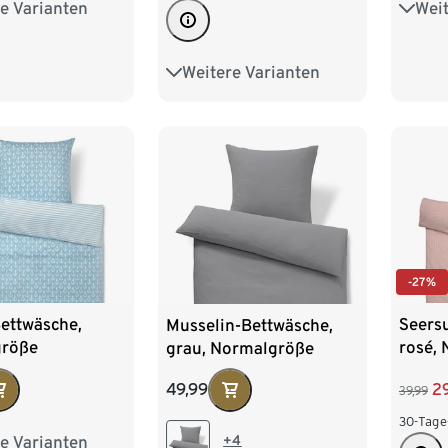
e Varianten
Weit
röße
Norm
Weitere Varianten
Übergröße
-27%
ettwäsche,
Seers
Musselin-Bettwäsche,
größe
rosé,
grau, Normalgröße
2
49,99
39,99
30-Tage
e Varianten
+4
ße