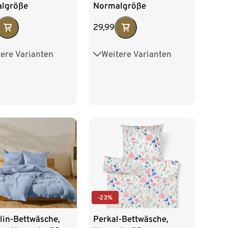
lgröße
Normalgröße
29,99
ere Varianten
Weitere Varianten
größe
Übergröße
-23%
Perkal-Bettwäsche,
lin-Bettwäsche,