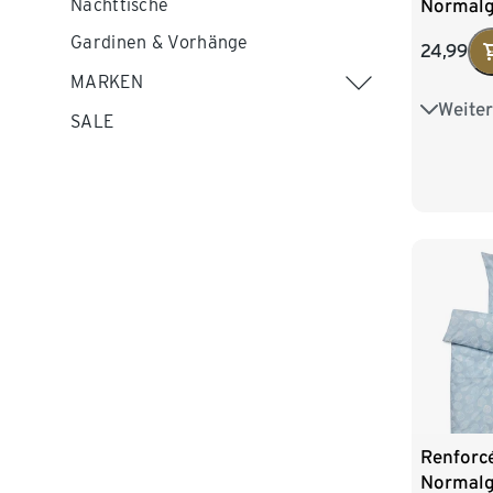
Normal
Nachttische
Gardinen & Vorhänge
24,99
MARKEN
Weiter
Übergrö
SALE
Renforc
Normal