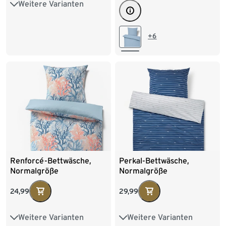
Weitere Varianten
Übergröße
+6
Renforcé-Bettwäsche,
Perkal-Bettwäsche,
Normalgröße
Normalgröße
24,99
29,99
Weitere Varianten
Weitere Varianten
Übergröße
Übergröße