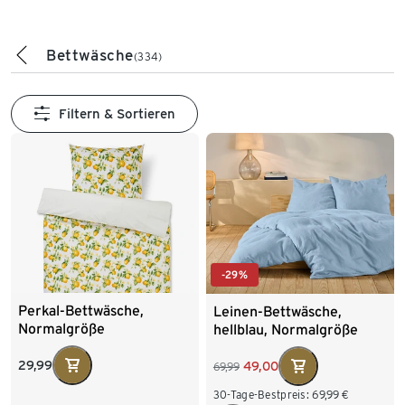
Bettwäsche
(334)
Filtern & Sortieren
-29%
Perkal-Bettwäsche,
Leinen-Bettwäsche,
Normalgröße
hellblau, Normalgröße
29,99
49,00
69,99
30-Tage-Bestpreis:
69,99
€