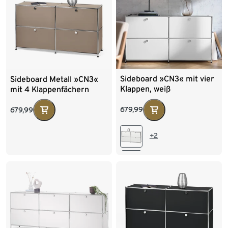
Sideboard »CN3« mit vier
Sideboard Metall »CN3«
Klappen, weiß
mit 4 Klappenfächern
679,99
679,99
+2