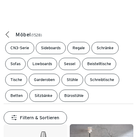
Möbel
(1528)
CN3-Serie
Sideboards
Regale
Schränke
Sofas
Lowboards
Sessel
Beistelltische
Tische
Garderoben
Stühle
Schreibtische
Betten
Sitzbänke
Bürostühle
Filtern & Sortieren