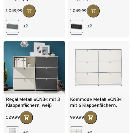
1.049,99
1.049,99
+2
+2
Regal Metall »CN3« mit 3
Kommode Metall »CN3«
Klappenfächern, weiß
mit 6 Klappenfächern,
groß, weiß
529,99
999,99
+2
+2