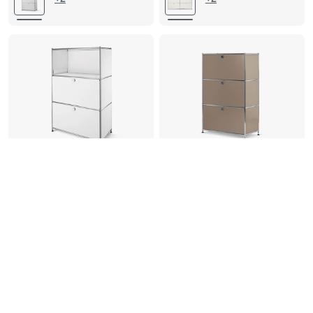
Regal Metall »CN3« mit 2
Regal Metall »CN3« mit 3
Klappenfächern, weiß
Klappenfächern
479,99
529,99
+2