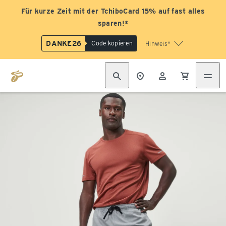
Für kurze Zeit mit der TchiboCard 15% auf fast alles
sparen!*
DANKE26
Code kopieren
Hinweis*