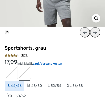
1/3
Sportshorts, grau
(123)
17,99
inkl. MwSt.
zzgl. Versandkosten
S 44/46
M 48/50
L 52/54
XL 56/58
XXL 60/62