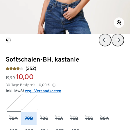
1/3
Softschalen-BH, kastanie
(352)
10,00
19,99
30-Tage-Bestpreis:
10,00
€
inkl. MwSt.
zzgl. Versandkosten
70A
70B
70C
75A
75B
75C
80A