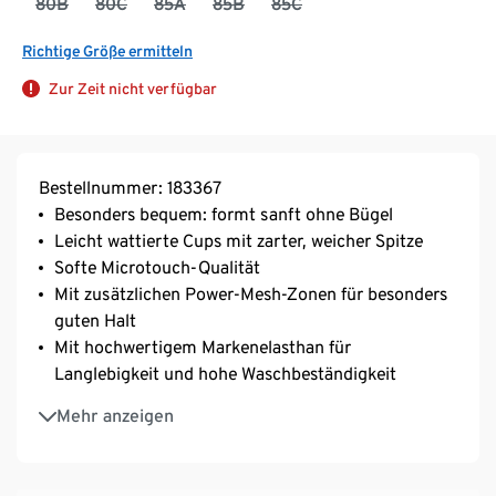
80B
80C
85A
85B
85C
Richtige Größe ermitteln
Zur Zeit nicht verfügbar
Bestellnummer: 183367
Besonders bequem: formt sanft ohne Bügel
Leicht wattierte Cups mit zarter, weicher Spitze
Softe Microtouch-Qualität
Mit zusätzlichen Power-Mesh-Zonen für besonders
guten Halt
Mit hochwertigem Markenelasthan für
Langlebigkeit und hohe Waschbeständigkeit
Längenverstellbare Träger
Mehr anzeigen
3-fach verstellbarer SoftSeal®-Häkchenverschluss