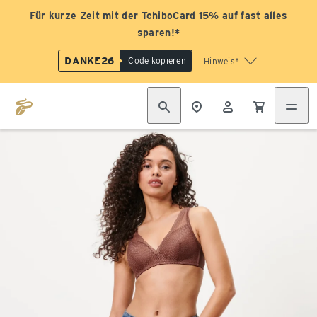
Für kurze Zeit mit der TchiboCard 15% auf fast alles
sparen!*
DANKE26
Code kopieren
Hinweis*