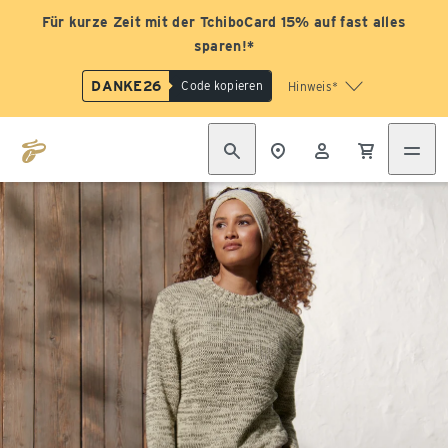
Für kurze Zeit mit der TchiboCard 15% auf fast alles
sparen!*
DANKE26
Code kopieren
Hinweis*