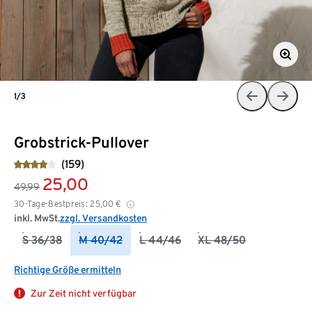
1/3
Grobstrick-Pullover
(159)
25,00
49,99
30-Tage-Bestpreis:
25,00
€
inkl. MwSt.
zzgl. Versandkosten
S 36/38
M 40/42
L 44/46
XL 48/50
Richtige Größe ermitteln
Zur Zeit nicht verfügbar