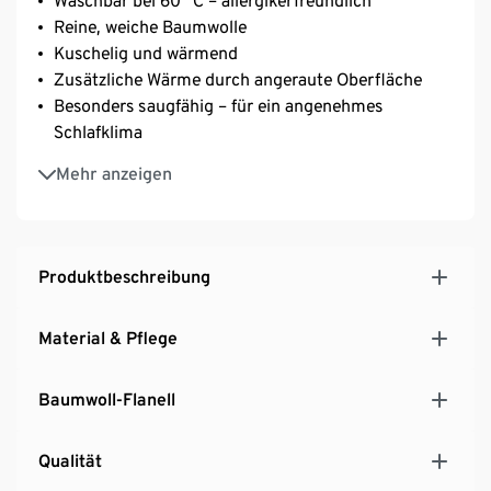
Waschbar bei 60 °C – allergikerfreundlich
Reine, weiche Baumwolle
Kuschelig und wärmend
Zusätzliche Wärme durch angeraute Oberfläche
Besonders saugfähig – für ein angenehmes
Schlafklima
Einfaches Beziehen und faltenfreier Sitz durch
Mehr anzeigen
Gummizug an Kopf- und Fußende
Geeignet für Matratzen mit einer Höhe von bis zu
25 cm
Produktbeschreibung
Material & Pflege
Baumwoll-Flanell
Qualität