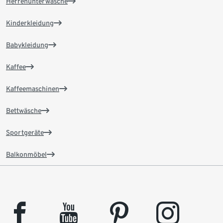
Herrenunterwäsche
Kinderkleidung
Babykleidung
Kaffee
Kaffeemaschinen
Bettwäsche
Sportgeräte
Balkonmöbel
facebook
youtube
pinterest
instagram