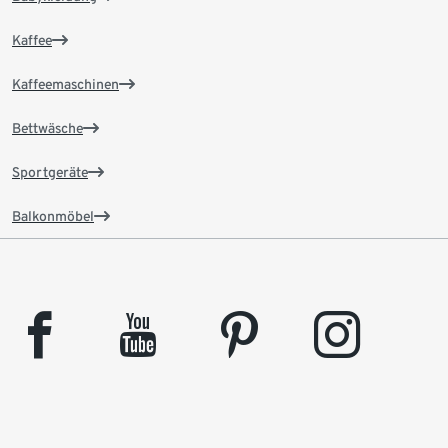
Kaffee
Kaffeemaschinen
Bettwäsche
Sportgeräte
Balkonmöbel
facebook
youtube
pinterest
instagram