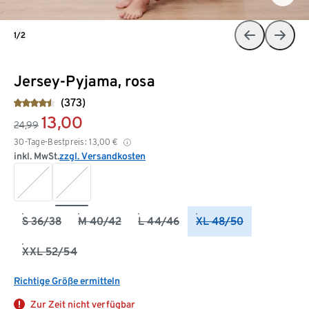
1/2
Jersey-Pyjama, rosa
(373)
13,00
24,99
30-Tage-Bestpreis:
13,00
€
inkl. MwSt.
zzgl. Versandkosten
S 36/38
M 40/42
L 44/46
XL 48/50
XXL 52/54
Richtige Größe ermitteln
Zur Zeit nicht verfügbar