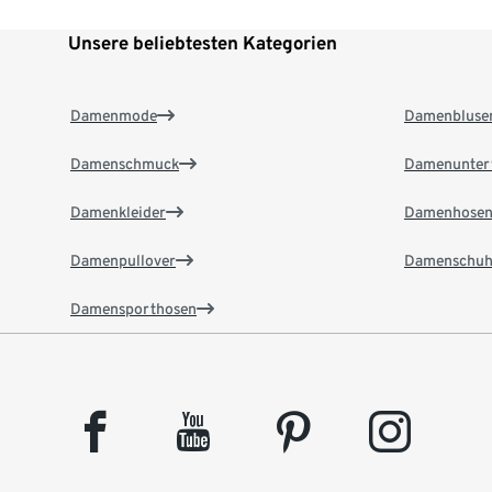
Unsere beliebtesten Kategorien
Damenmode
Damenbluse
Damenschmuck
Damenunter
Damenkleider
Damenhose
Damenpullover
Damenschuh
Damensporthosen
facebook
youtube
pinterest
instagram