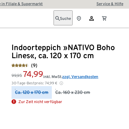
 in Filiale & Supermarkt
Service & Hilfe
Suche
Indoorteppich »NATIVO Boho
Lines«, ca. 120 x 170 cm
(9)
74,99
99,95
inkl. MwSt.
zzgl. Versandkosten
30-Tage-Bestpreis:
74,99
€
Ca. 120 x 170 cm
Ca. 160 x 230 cm
Zur Zeit nicht verfügbar