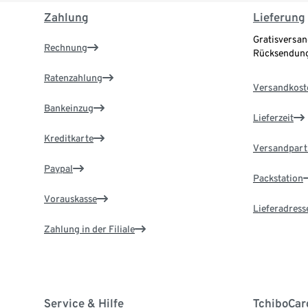
Zahlung
Lieferung
Gratisversan
Rechnung
Rücksendung
Ratenzahlung
Versandkost
Bankeinzug
Lieferzeit
Kreditkarte
Versandpart
Paypal
Packstation
Vorauskasse
Lieferadress
Zahlung in der Filiale
Service & Hilfe
TchiboCar