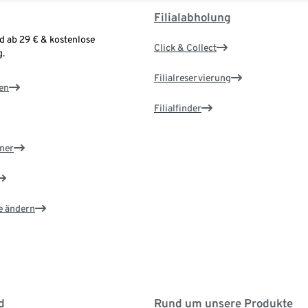
Filialabholung
d ab 29 € & kostenlose
Click & Collect
.
Filialreservierung
en
Filialfinder
ner
e ändern
d
Rund um unsere Produkte