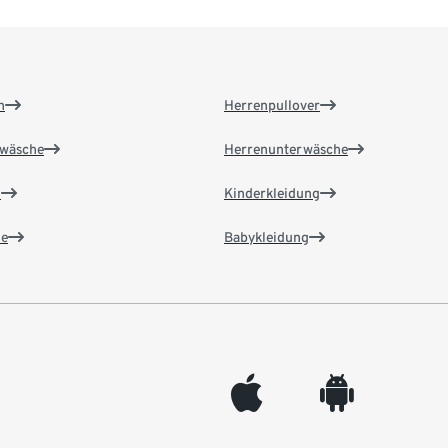
n
Herrenpullover
wäsche
Herrenunterwäsche
n
Kinderkleidung
e
Babykleidung
appleinc
android