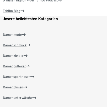
5 Tassen täglich – der Tchibo Podcast
Tchibo Blog
Unsere beliebtesten Kategorien
Damenmode
Damenschmuck
Damenkleider
Damenpullover
Damensporthosen
Damenblusen
Damenunterwäsche