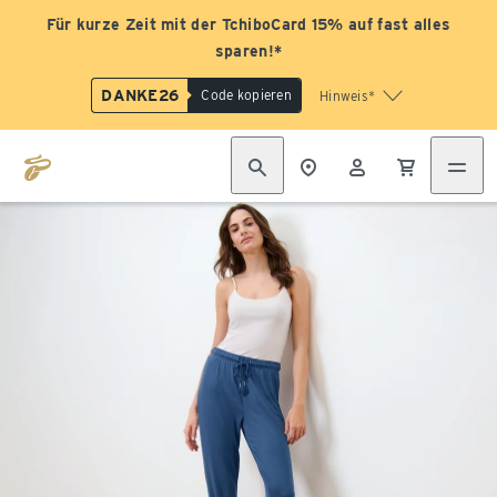
Für kurze Zeit mit der TchiboCard 15% auf fast alles
sparen!*
DANKE26
Code kopieren
Hinweis*