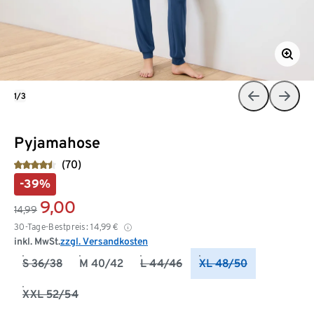
1/3
Pyjamahose
(70)
-39%
9,00
14,99
30-Tage-Bestpreis:
14,99
€
inkl. MwSt.
zzgl. Versandkosten
S 36/38
M 40/42
L 44/46
XL 48/50
XXL 52/54