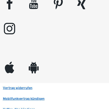
facebook
youtube
pinterest
xing
instagram
appleinc
android
Vertrag widerrufen
Mobilfunkvertrag kündigen