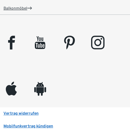
Balkonmöbel
facebook
youtube
pinterest
instagram
appleinc
android
Vertrag widerrufen
Mobilfunkvertrag kündigen