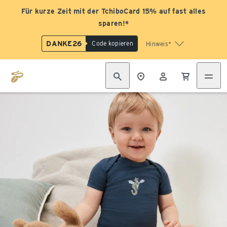
Für kurze Zeit mit der TchiboCard 15% auf fast alles
sparen!*
DANKE26
Code kopieren
Hinweis*