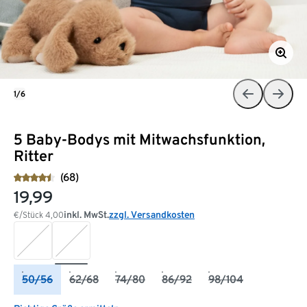
1/6
5 Baby-Bodys mit Mitwachsfunktion,
Ritter
(68)
19,99
inkl. MwSt.
zzgl. Versandkosten
€/Stück
4,00
50/56
62/68
74/80
86/92
98/104