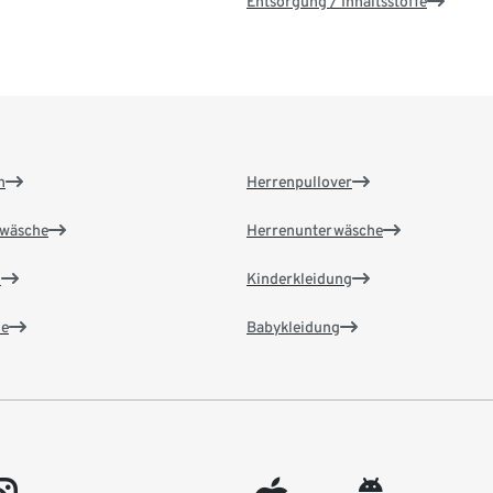
Entsorgung / Inhaltsstoffe
n
Herrenpullover
wäsche
Herrenunterwäsche
n
Kinderkleidung
e
Babykleidung