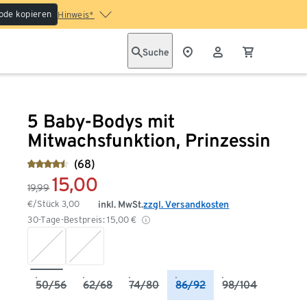
ode kopieren
Hinweis*
Suche
5 Baby-Bodys mit
Mitwachsfunktion, Prinzessin
(68)
15,00
19,99
€/Stück
3,00
inkl. MwSt.
zzgl. Versandkosten
30-Tage-Bestpreis:
15,00
€
50/56
62/68
74/80
86/92
98/104