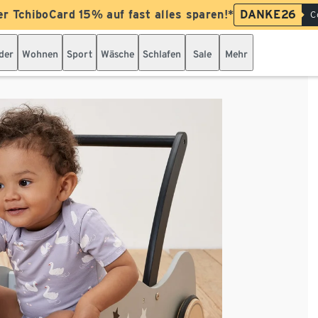
er TchiboCard 15% auf fast alles sparen!*
DANKE26
C
der
Wohnen
Sport
Wäsche
Schlafen
Sale
Mehr