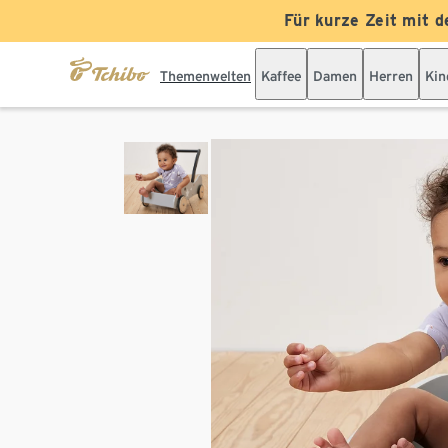
Für kurze Zeit mit d
Themenwelten
Kaffee
Damen
Herren
Kin