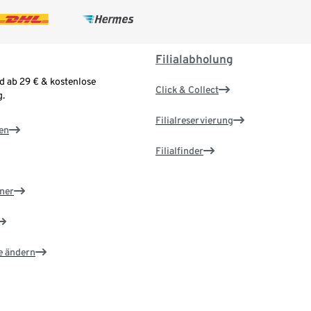
Filialabholung
d ab 29 € & kostenlose
Click & Collect
.
Filialreservierung
en
Filialfinder
ner
e ändern