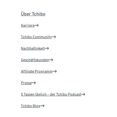
Über Tchibo
Karriere
Tchibo Community
Nachhaltigkeit
Geschäftskunden
Affiliate Programm
Presse
5 Tassen täglich – der Tchibo Podcast
Tchibo Blog