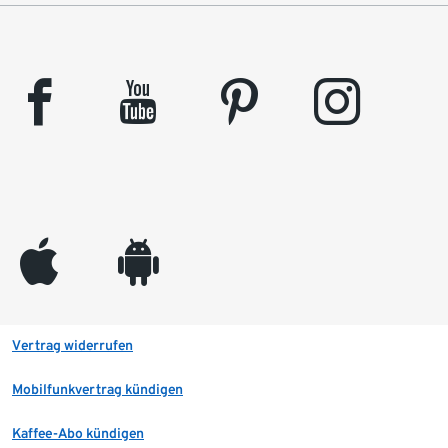
facebook
youtube
pinterest
instagram
appleinc
android
Vertrag widerrufen
Mobilfunkvertrag kündigen
Kaffee-Abo kündigen