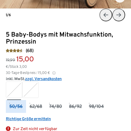
1/6
5 Baby-Bodys mit Mitwachsfunktion,
Prinzessin
(68)
15,00
19,99
€/Stück
3,00
30-Tage-Bestpreis:
15,00
€
inkl. MwSt.
zzgl. Versandkosten
50/56
62/68
74/80
86/92
98/104
Richtige Größe ermitteln
Zur Zeit nicht verfügbar