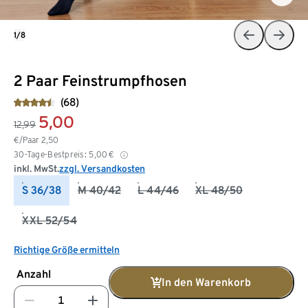
1/8
2 Paar Feinstrumpfhosen
(68)
5,00
12,99
€/Paar
2,50
30-Tage-Bestpreis:
5,00
€
inkl. MwSt.
zzgl. Versandkosten
S 36/38
M 40/42
L 44/46
XL 48/50
XXL 52/54
Richtige Größe ermitteln
Anzahl
In den Warenkorb