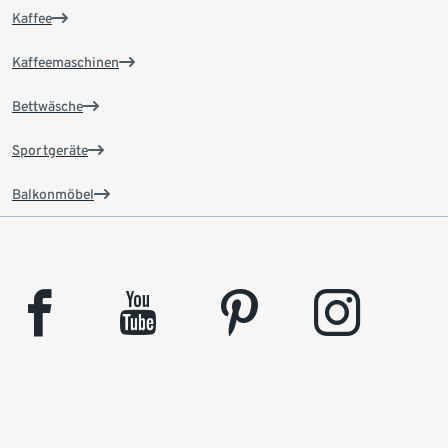
Kaffee
Kaffeemaschinen
Bettwäsche
Sportgeräte
Balkonmöbel
facebook
youtube
pinterest
instagram