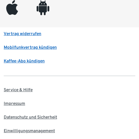
appleinc
android
Vertrag widerrufen
Mobilfunkvertrag kündigen
Kaffee-Abo kündigen
Service & Hilfe
Impressum
Datenschutz und Sicherheit
Einwilligungsmanagement