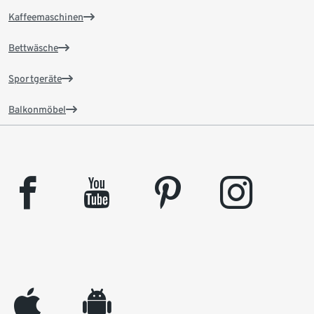
Kaffeemaschinen
Bettwäsche
Sportgeräte
Balkonmöbel
facebook
youtube
pinterest
instagram
appleinc
android