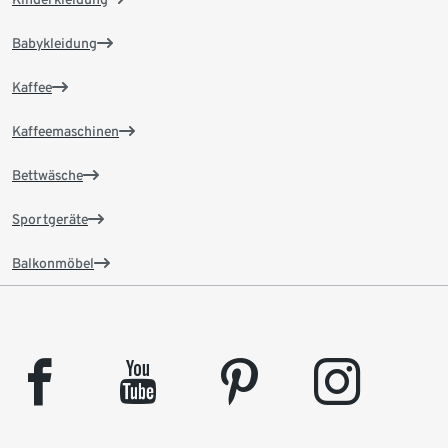
Babykleidung
Kaffee
Kaffeemaschinen
Bettwäsche
Sportgeräte
Balkonmöbel
facebook
youtube
pinterest
instagram