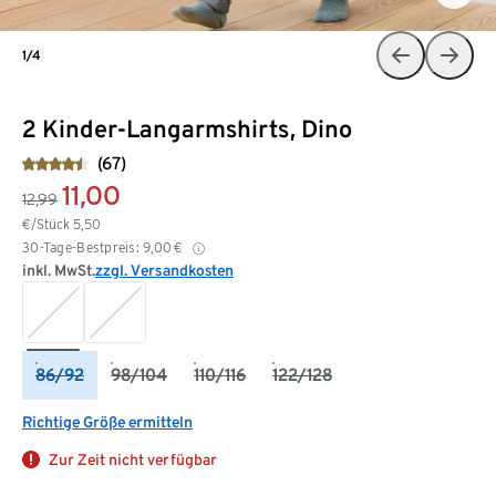
1/4
2 Kinder-Langarmshirts, Dino
(67)
11,00
12,99
€/Stück
5,50
30-Tage-Bestpreis:
9,00
€
inkl. MwSt.
zzgl. Versandkosten
86/92
98/104
110/116
122/128
Richtige Größe ermitteln
Zur Zeit nicht verfügbar