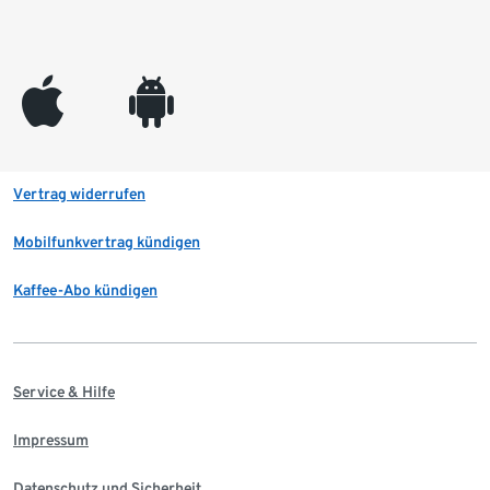
appleinc
android
Vertrag widerrufen
Mobilfunkvertrag kündigen
Kaffee-Abo kündigen
Service & Hilfe
Impressum
Datenschutz und Sicherheit