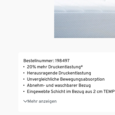
Bestellnummer: 198497
20% mehr Druckentlastung*
Herausragende Druckentlastung
Unvergleichliche Bewegungsabsorption
Abnehm- und waschbarer Bezug
Eingewebte Schicht im Bezug aus 2 cm TEMPU
TÜV Rheinland zertifiziert
Mehr anzeigen
Made in Green by OEKO®-TEX
30 Tage Probeschlafen