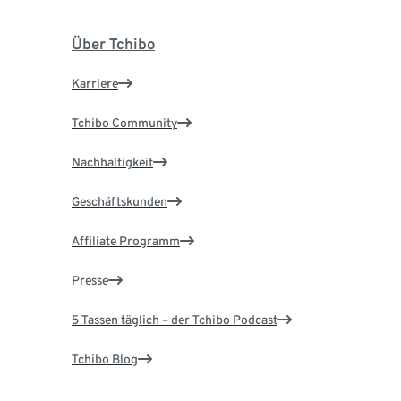
Über Tchibo
Karriere
Tchibo Community
Nachhaltigkeit
Geschäftskunden
Affiliate Programm
Presse
5 Tassen täglich – der Tchibo Podcast
Tchibo Blog