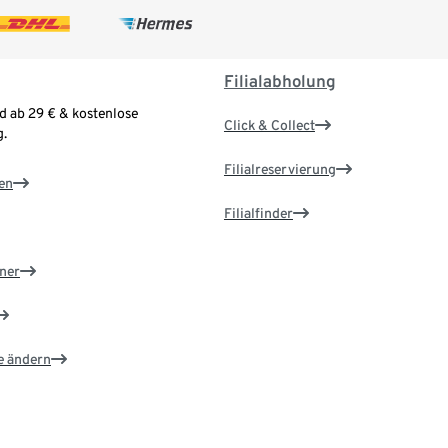
Filialabholung
d ab 29 € & kostenlose
Click & Collect
.
Filialreservierung
en
Filialfinder
ner
e ändern