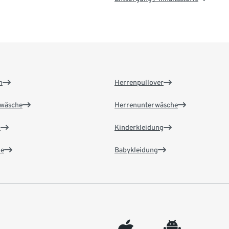
n
Herrenpullover
wäsche
Herrenunterwäsche
n
Kinderkleidung
e
Babykleidung