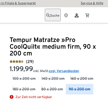
 in Filiale & Supermarkt
Service & Hilfe
Suche
Tempur Matratze »Pro
CoolQuilt« medium firm, 90 x
200 cm
(29)
1.199,99
inkl. MwSt.
zzgl. Versandkosten
100 x 200 cm
140 x 200 cm
160 x 200 cm
180 x 200 cm
80 x 200 cm
90 x 200 cm
Zur Zeit nicht verfügbar