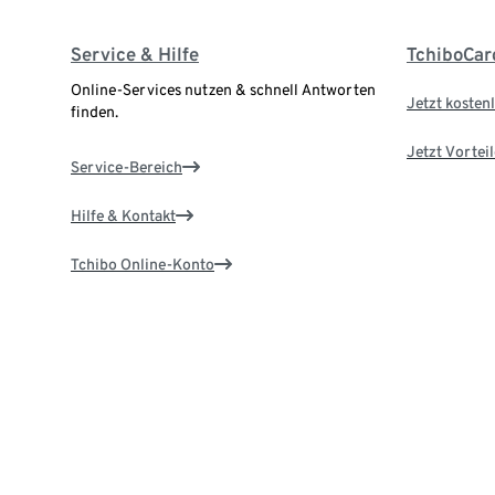
Service & Hilfe
TchiboCar
Online-Services nutzen & schnell Antworten
Jetzt kostenl
finden.
Jetzt Vortei
Service-Bereich
Hilfe & Kontakt
Tchibo Online-Konto