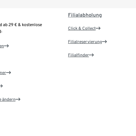
Filialabholung
d ab 29 € & kostenlose
Click & Collect
.
Filialreservierung
en
Filialfinder
ner
e ändern