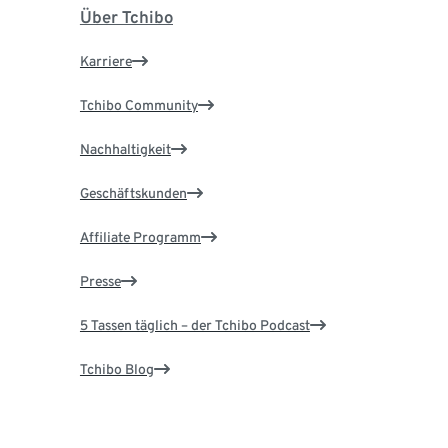
Über Tchibo
Karriere
Tchibo Community
Nachhaltigkeit
Geschäftskunden
Affiliate Programm
Presse
5 Tassen täglich – der Tchibo Podcast
Tchibo Blog