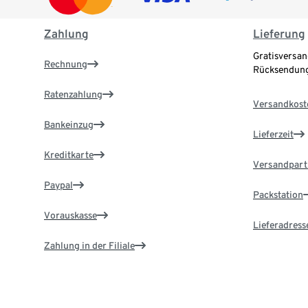
Zahlung
Lieferung
Gratisversan
Rechnung
Rücksendung
Ratenzahlung
Versandkost
Bankeinzug
Lieferzeit
Kreditkarte
Versandpart
Paypal
Packstation
Vorauskasse
Lieferadress
Zahlung in der Filiale