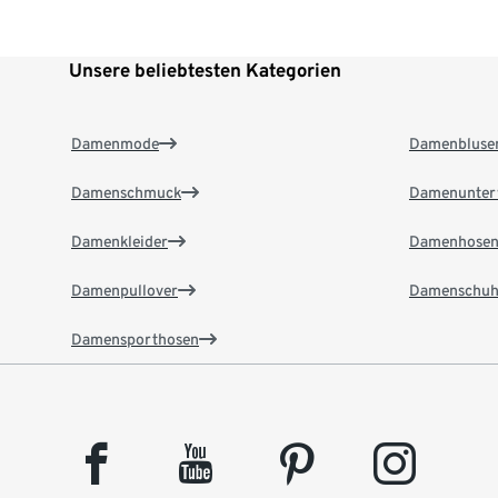
Unsere beliebtesten Kategorien
Damenmode
Damenbluse
Damenschmuck
Damenunter
Damenkleider
Damenhose
Damenpullover
Damenschuh
Damensporthosen
facebook
youtube
pinterest
instagram