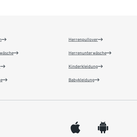
n
Herrenpullover
wäsche
Herrenunterwäsche
n
Kinderkleidung
e
Babykleidung
appleinc
android