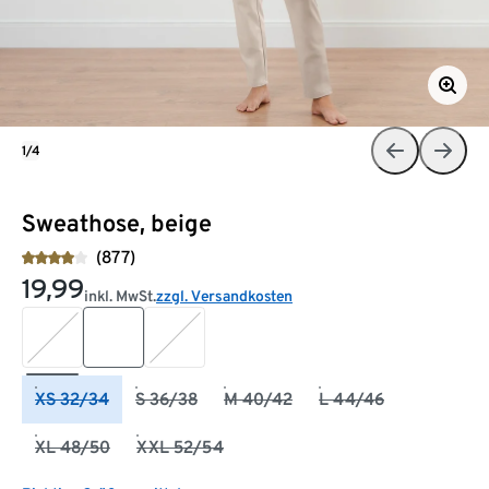
1/4
Sweathose, beige
(877)
19,99
inkl. MwSt.
zzgl. Versandkosten
XS 32/34
S 36/38
M 40/42
L 44/46
XL 48/50
XXL 52/54