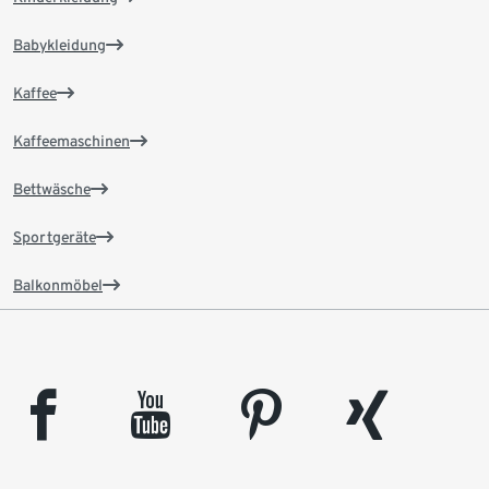
Babykleidung
Kaffee
Kaffeemaschinen
Bettwäsche
Sportgeräte
Balkonmöbel
facebook
youtube
pinterest
xing