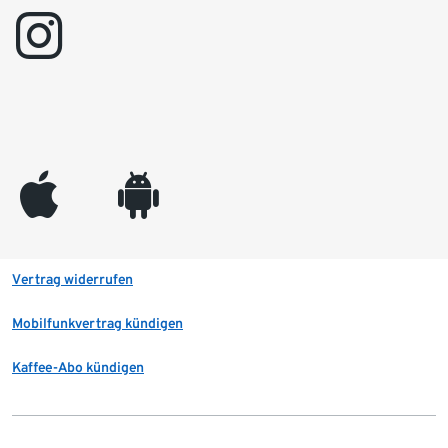
instagram
appleinc
android
Vertrag widerrufen
Mobilfunkvertrag kündigen
Kaffee-Abo kündigen