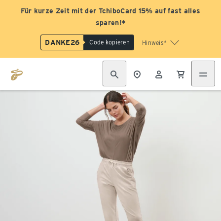
Für kurze Zeit mit der TchiboCard 15% auf fast alles
sparen!*
DANKE26
Code kopieren
Hinweis*