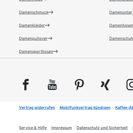
Damenschmuck
Damenunter
Damenkleider
Damenhose
Damenpullover
Damenschuh
Damensporthosen
facebook
youtube
pinterest
xing
insta
Vertrag widerrufen
Mobilfunkvertrag kündigen
Kaffee-A
Service & Hilfe
Impressum
Datenschutz und Sicherheit