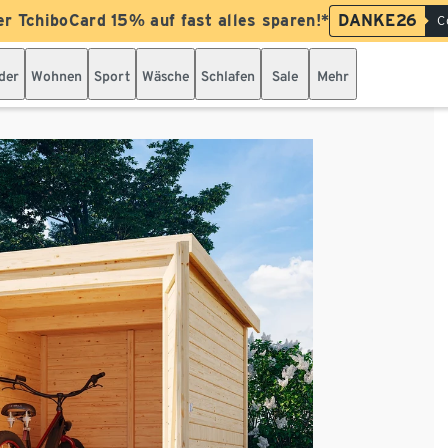
er TchiboCard 15% auf fast alles sparen!*
DANKE26
C
der
Wohnen
Sport
Wäsche
Schlafen
Sale
Mehr