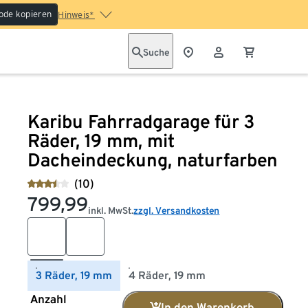
ode kopieren
Hinweis*
Suche
Karibu Fahrradgarage für 3
Räder, 19 mm, mit
Dacheindeckung, naturfarben
(10)
799,99
inkl. MwSt.
zzgl. Versandkosten
3 Räder, 19 mm
4 Räder, 19 mm
Anzahl
In den Warenkorb