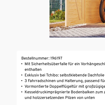
Bestellnummer: 196197
Mit Sicherheitsüberfalle für ein Vorhängesch
enthalten
Exklusiv bei Tchibo: selbstklebende Dachfoli
3 Fahrradschinen und Halterung, passend für
Vormontierte Doppelflügeltür mit großzügi
Kesseldruckimprägnierte Bodenbalken zum zu
und holzzersetzenden Pilzen von unten
Einfache Montage durch Steck-Schraub-Syst