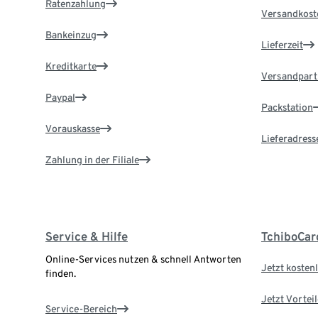
Ratenzahlung
Versandkost
Bankeinzug
Lieferzeit
Kreditkarte
Versandpart
Paypal
Packstation
Vorauskasse
Lieferadress
Zahlung in der Filiale
Service & Hilfe
TchiboCar
Online-Services nutzen & schnell Antworten
Jetzt kostenl
finden.
Jetzt Vortei
Service-Bereich