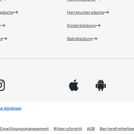
wäsche
Herrenunterwäsche
n
Kinderkleidung
e
Babykleidung
gram
appleinc
android
bo kündigen
Einwilligungsmanagement
Widerrufsrecht
AGB
Barrierefreiheitse