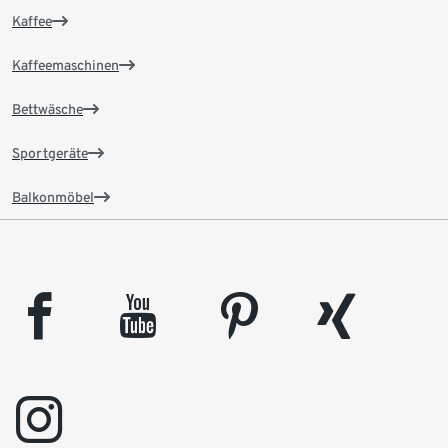
Kaffee
Kaffeemaschinen
Bettwäsche
Sportgeräte
Balkonmöbel
facebook
youtube
pinterest
xing
instagram