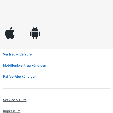
appleinc
android
Vertrag widerrufen
Mobilfunkvertrag kündigen
Kaffee-Abo kündigen
Service & Hilfe
Impressum