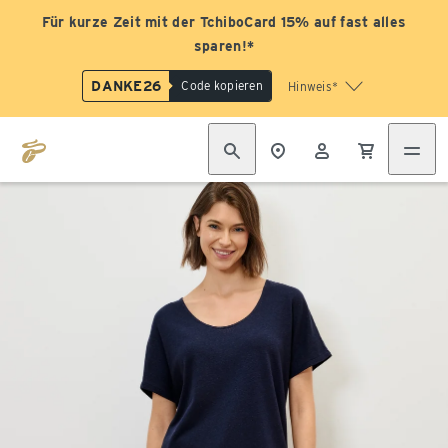
Für kurze Zeit mit der TchiboCard 15% auf fast alles
sparen!*
DANKE26
Code kopieren
Hinweis*