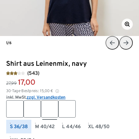
1/6
Shirt aus Leinenmix, navy
(543)
17,00
27,99
30-Tage-Bestpreis:
15,00
€
inkl. MwSt.
zzgl. Versandkosten
S 36/38
M 40/42
L 44/46
XL 48/50