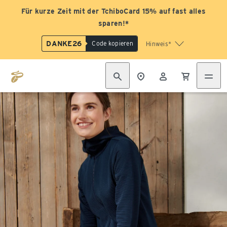
Für kurze Zeit mit der TchiboCard 15% auf fast alles
sparen!*
DANKE26
Code kopieren
Hinweis*