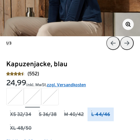
1/3
Kapuzenjacke, blau
(552)
24,99
inkl. MwSt.
zzgl. Versandkosten
XS 32/34
S 36/38
M 40/42
L 44/46
XL 48/50