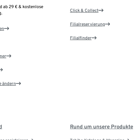
d ab 29 € & kostenlose
Click & Collect
.
Filialreservierung
en
Filialfinder
ner
e ändern
d
Rund um unsere Produkte