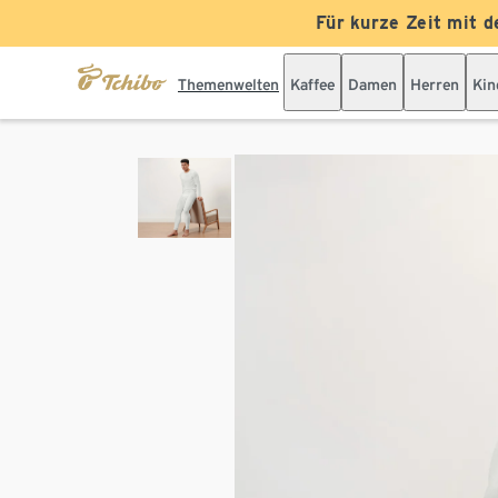
Für kurze Zeit mit d
Themenwelten
Kaffee
Damen
Herren
Kin