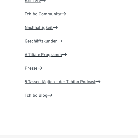
Karriere
Tchibo Community
Nachhaltigkeit
Geschäftskunden
Affiliate Programm
Presse
5 Tassen täglich – der Tchibo Podcast
Tchibo Blog