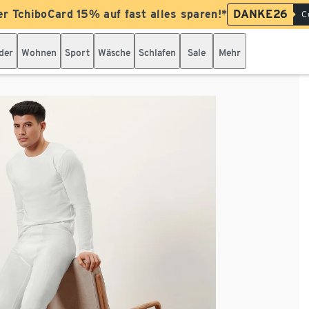
er TchiboCard 15% auf fast alles sparen!*
DANKE26
C
der
Wohnen
Sport
Wäsche
Schlafen
Sale
Mehr