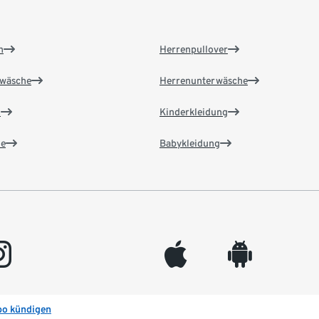
n
Herrenpullover
wäsche
Herrenunterwäsche
n
Kinderkleidung
e
Babykleidung
gram
appleinc
android
bo kündigen