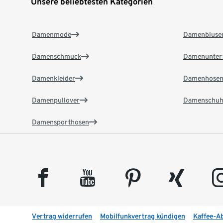
Unsere beliebtesten Kategorien
Damenmode
Damenbluse
Damenschmuck
Damenunter
Damenkleider
Damenhose
Damenpullover
Damenschuh
Damensporthosen
facebook
youtube
pinterest
xing
insta
Vertrag widerrufen
Mobilfunkvertrag kündigen
Kaffee-A