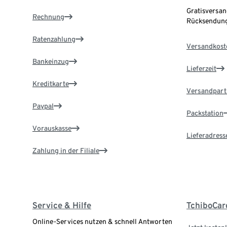
Gratisversan
Rechnung
Rücksendung
Ratenzahlung
Versandkost
Bankeinzug
Lieferzeit
Kreditkarte
Versandpart
Paypal
Packstation
Vorauskasse
Lieferadress
Zahlung in der Filiale
Service & Hilfe
TchiboCar
Online-Services nutzen & schnell Antworten