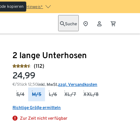
ode kopieren
Hinweis*
Suche
2 lange Unterhosen
(112)
24,99
€/Stück
12,50
inkl. MwSt.
zzgl. Versandkosten
S/4
M/5
L/6
XL/7
XXL/8
Richtige Größe ermitteln
Zur Zeit nicht verfügbar