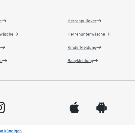
n
Herrenpullover
wäsche
Herrenunterwäsche
n
Kinderkleidung
e
Babykleidung
gram
appleinc
android
bo kündigen