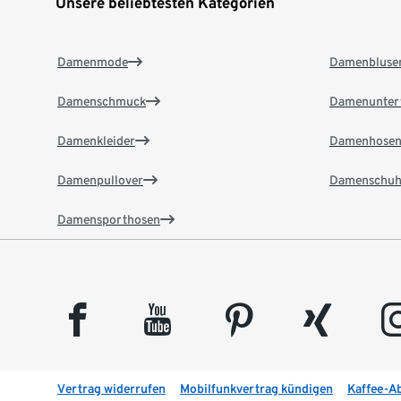
Unsere beliebtesten Kategorien
Damenmode
Damenbluse
Damenschmuck
Damenunter
Damenkleider
Damenhose
Damenpullover
Damenschuh
Damensporthosen
facebook
youtube
pinterest
xing
insta
Vertrag widerrufen
Mobilfunkvertrag kündigen
Kaffee-A