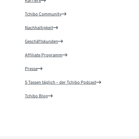
Karriere
Tchibo Community
Nachhaltigkeit
Geschäftskunden
Affiliate Programm
Presse
5 Tassen täglich – der Tchibo Podcast
Tchibo Blog