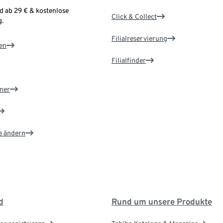
d ab 29 € & kostenlose
Click & Collect
.
Filialreservierung
en
Filialfinder
ner
e ändern
d
Rund um unsere Produkte