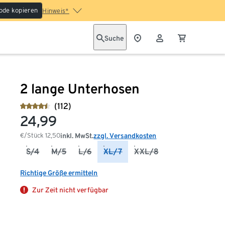
ode kopieren
Hinweis*
Suche
2 lange Unterhosen
(112)
24,99
€/Stück
12,50
inkl. MwSt.
zzgl. Versandkosten
S/4
M/5
L/6
XL/7
XXL/8
Richtige Größe ermitteln
Zur Zeit nicht verfügbar