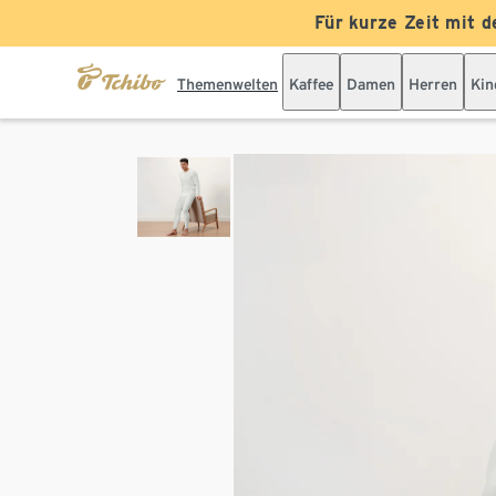
Für kurze Zeit mit d
Themenwelten
Kaffee
Damen
Herren
Kin