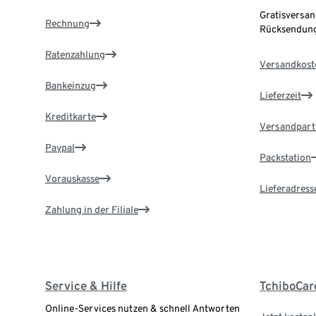
Gratisversan
Rechnung
Rücksendung
Ratenzahlung
Versandkost
Bankeinzug
Lieferzeit
Kreditkarte
Versandpart
Paypal
Packstation
Vorauskasse
Lieferadress
Zahlung in der Filiale
Service & Hilfe
TchiboCar
Online-Services nutzen & schnell Antworten