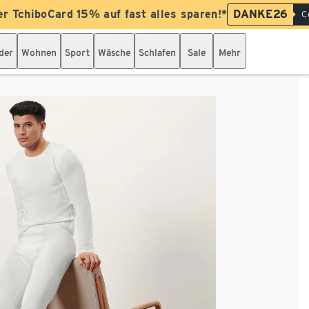
er TchiboCard 15% auf fast alles sparen!*
DANKE26
C
der
Wohnen
Sport
Wäsche
Schlafen
Sale
Mehr