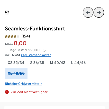
1/2
Seamless-Funktionsshirt
(154)
8,00
12,99
30-Tage-Bestpreis:
8,00
€
inkl. MwSt.
zzgl. Versandkosten
XS 32/34
S 36/38
M 40/42
L 44/46
XL 48/50
Richtige Größe ermitteln
Zur Zeit nicht verfügbar