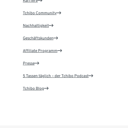
Karriere
Tchibo Community
Nachhaltigkeit
Geschäftskunden
Affiliate Programm
Presse
5 Tassen täglich – der Tchibo Podcast
Tchibo Blog