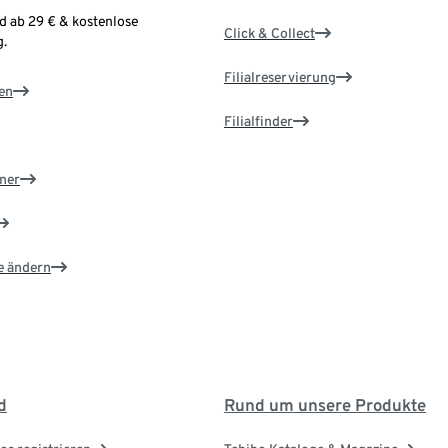
d ab 29 € & kostenlose
Click & Collect
.
Filialreservierung
en
Filialfinder
ner
e ändern
d
Rund um unsere Produkte