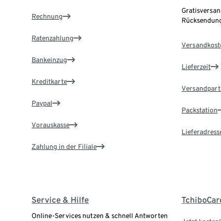
Gratisversan
Rechnung
Rücksendung
Ratenzahlung
Versandkost
Bankeinzug
Lieferzeit
Kreditkarte
Versandpart
Paypal
Packstation
Vorauskasse
Lieferadress
Zahlung in der Filiale
Service & Hilfe
TchiboCar
Online-Services nutzen & schnell Antworten