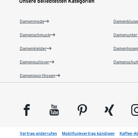
Unsere beliebtesten Kategorien
Damenmode
Damenbluse
Damenschmuck
Damenunter
Damenkleider
Damenhose
Damenpullover
Damenschuh
Damensporthosen
facebook
youtube
pinterest
xing
insta
Vertrag widerrufen
Mobilfunkvertrag kündigen
Kaffee-A