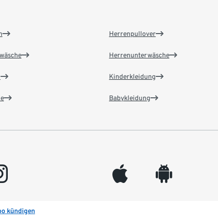
n
Herrenpullover
wäsche
Herrenunterwäsche
n
Kinderkleidung
e
Babykleidung
gram
appleinc
android
bo kündigen