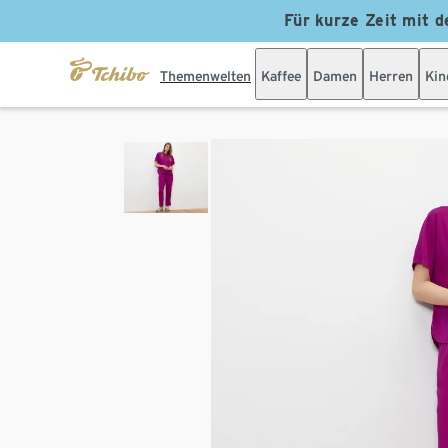
Für kurze Zeit mit d
Themenwelten
Kaffee
Damen
Herren
Kin