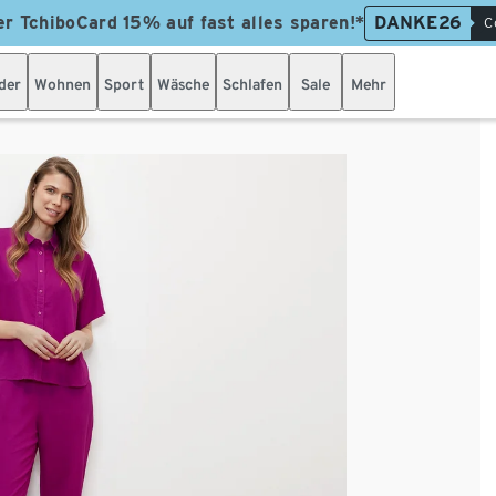
er TchiboCard 15% auf fast alles sparen!*
DANKE26
C
der
Wohnen
Sport
Wäsche
Schlafen
Sale
Mehr