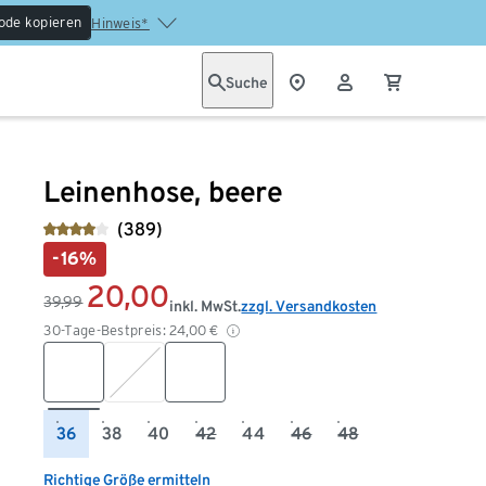
ode kopieren
Hinweis*
Suche
Leinenhose, beere
(389)
-16%
20,00
39,99
inkl. MwSt.
zzgl. Versandkosten
30-Tage-Bestpreis:
24,00
€
36
38
40
42
44
46
48
Richtige Größe ermitteln