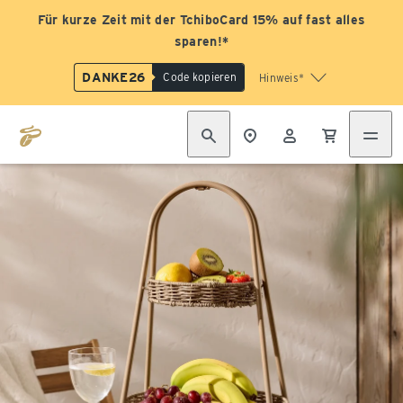
Für kurze Zeit mit der TchiboCard 15% auf fast alles
sparen!*
DANKE26
Code kopieren
Hinweis*