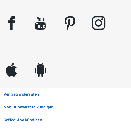
facebook
youtube
pinterest
instagram
appleinc
android
Vertrag widerrufen
Mobilfunkvertrag kündigen
Kaffee-Abo kündigen