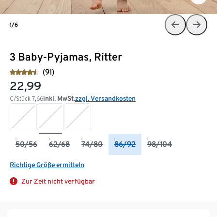
1/6
3 Baby-Pyjamas, Ritter
(91)
22,99
inkl. MwSt.
zzgl. Versandkosten
€/Stück
7,66
50/56
62/68
74/80
86/92
98/104
Richtige Größe ermitteln
Zur Zeit nicht verfügbar