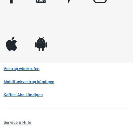
appleinc
android
Vertrag widerrufen
Mobilfunkvertrag kündigen
Kaffee-Abo kündigen
Service & Hilfe