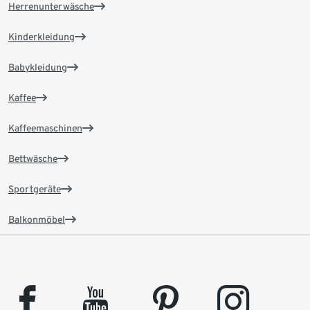
Herrenunterwäsche
Kinderkleidung
Babykleidung
Kaffee
Kaffeemaschinen
Bettwäsche
Sportgeräte
Balkonmöbel
facebook
youtube
pinterest
instagram