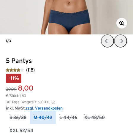
1/3
5 Pantys
(118)
-11%
8,00
29,99
€/Stück
1,60
30-Tage-Bestpreis:
9,00
€
inkl. MwSt.
zzgl. Versandkosten
S 36/38
M 40/42
L 44/46
XL 48/50
XXL 52/54