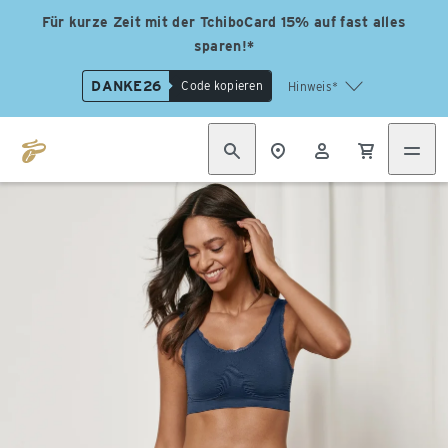
Für kurze Zeit mit der TchiboCard 15% auf fast alles
sparen!*
DANKE26
Code kopieren
Hinweis*