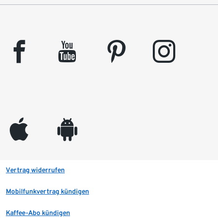
facebook
youtube
pinterest
instagram
appleinc
android
Vertrag widerrufen
Mobilfunkvertrag kündigen
Kaffee-Abo kündigen