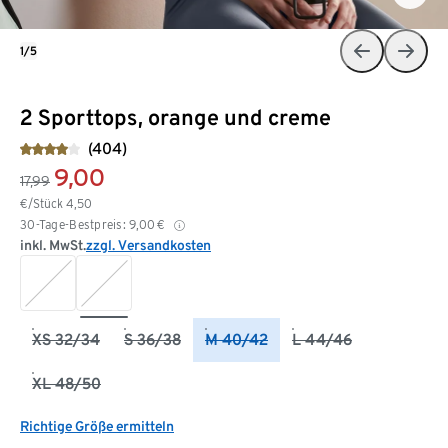
1/5
2 Sporttops, orange und creme
(404)
9,00
17,99
€/Stück
4,50
30-Tage-Bestpreis:
9,00
€
inkl. MwSt.
zzgl. Versandkosten
XS 32/34
S 36/38
M 40/42
L 44/46
XL 48/50
Richtige Größe ermitteln