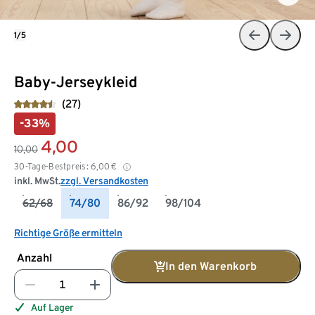
1/5
Baby-Jerseykleid
(27)
-33%
4,00
10,00
30-Tage-Bestpreis:
6,00
€
inkl. MwSt.
zzgl. Versandkosten
62/68
74/80
86/92
98/104
Richtige Größe ermitteln
Anzahl
In den Warenkorb
Auf Lager