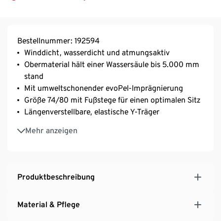
Bestellnummer: 192594
Winddicht, wasserdicht und atmungsaktiv
Obermaterial hält einer Wassersäule bis 5.000 mm
stand
Mit umweltschonender evoPel-Imprägnierung
Größe 74/80 mit Fußstege für einen optimalen Sitz
Längenverstellbare, elastische Y-Träger
Mit seitlichen Druckknöpfen zur Weitenregulierung
Mehr anzeigen
Leichtes Taftfutter zum einfachen An- und
Ausziehen
Mit versiegelten Nähten
Beschreibbares Namensschild
Produktbeschreibung
Mit reflektierenden Designelementen am Bein
Material & Pflege