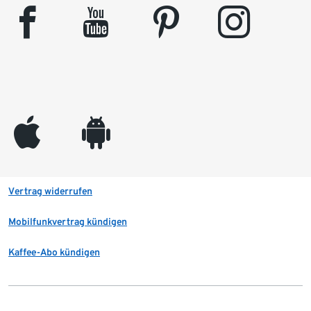
facebook
youtube
pinterest
instagram
appleinc
android
Vertrag widerrufen
Mobilfunkvertrag kündigen
Kaffee-Abo kündigen