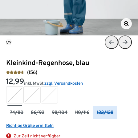
1/9
Kleinkind-Regenhose, blau
(156)
12,99
inkl. MwSt.
zzgl. Versandkosten
74/80
86/92
98/104
110/116
122/128
Richtige Größe ermitteln
Zur Zeit nicht verfügbar