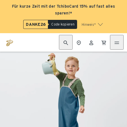
Für kurze Zeit mit der TchiboCard 15% auf fast alles
sparen!*
DANKE26
Code kopieren
Hinweis*