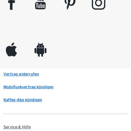
facebook
youtube
pinterest
instagram
appleinc
android
Vertrag widerrufen
Mobilfunkvertrag kündigen
Kaffee-Abo kündigen
Service & Hilfe