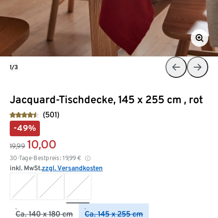
1/3
Jacquard-Tischdecke, 145 x 255 cm , rot
(501)
-49%
10,00
19,99
30-Tage-Bestpreis:
19,99
€
inkl. MwSt.
zzgl. Versandkosten
Ca. 140 x 180 cm
Ca. 145 x 255 cm