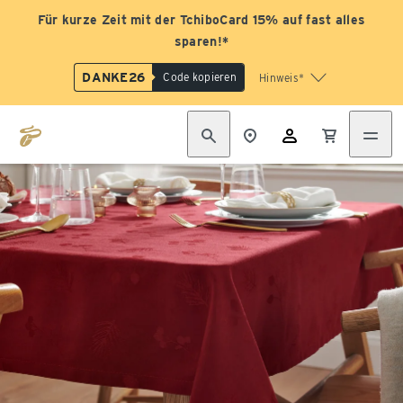
Für kurze Zeit mit der TchiboCard 15% auf fast alles
sparen!*
DANKE26
Code kopieren
Hinweis*