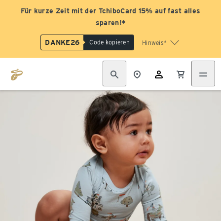
Für kurze Zeit mit der TchiboCard 15% auf fast alles
sparen!*
DANKE26
Code kopieren
Hinweis*