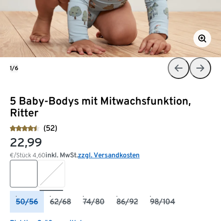
1/6
5 Baby-Bodys mit Mitwachsfunktion,
Ritter
(52)
22,99
inkl. MwSt.
zzgl. Versandkosten
€/Stück
4,60
50/56
62/68
74/80
86/92
98/104