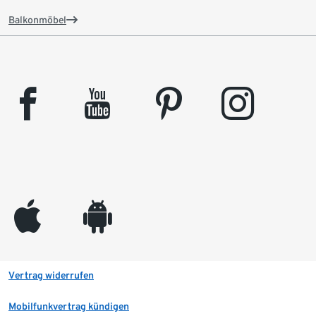
Balkonmöbel
facebook
youtube
pinterest
instagram
appleinc
android
Vertrag widerrufen
Mobilfunkvertrag kündigen