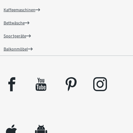
Kaffeemaschinen
Bettwäsche
Sportgeräte
Balkonmöbel
facebook
youtube
pinterest
instagram
appleinc
android