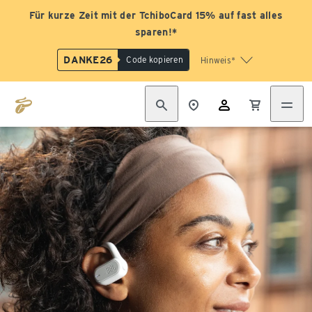
Für kurze Zeit mit der TchiboCard 15% auf fast alles
sparen!*
DANKE26
Code kopieren
Hinweis*