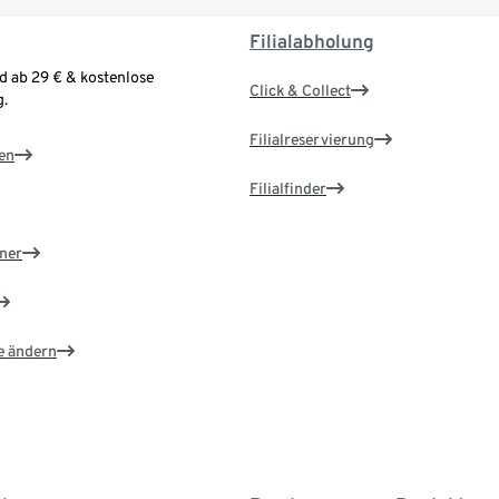
Filialabholung
d ab 29 € & kostenlose
Click & Collect
.
Filialreservierung
en
Filialfinder
ner
e ändern