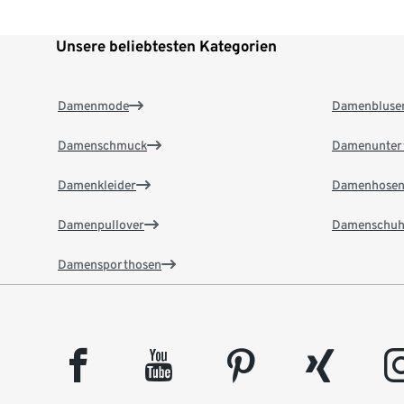
Unsere beliebtesten Kategorien
Damenmode
Damenbluse
Damenschmuck
Damenunter
Damenkleider
Damenhose
Damenpullover
Damenschuh
Damensporthosen
facebook
youtube
pinterest
xing
insta