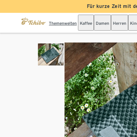
Für kurze Zeit mit d
Themenwelten
Kaffee
Damen
Herren
Kin