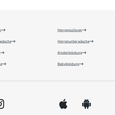
n
Herrenpullover
wäsche
Herrenunterwäsche
n
Kinderkleidung
e
Babykleidung
gram
appleinc
android