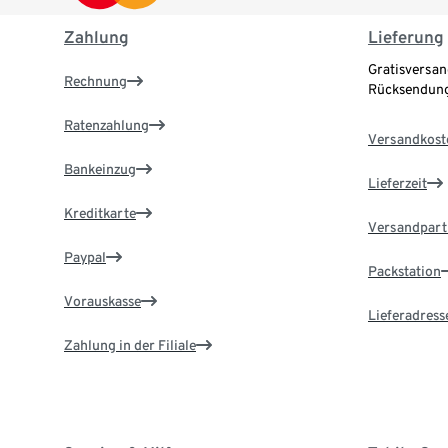
Zahlung
Lieferung
Gratisversan
Rechnung
Rücksendung
Ratenzahlung
Versandkost
Bankeinzug
Lieferzeit
Kreditkarte
Versandpart
Paypal
Packstation
Vorauskasse
Lieferadress
Zahlung in der Filiale