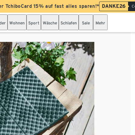
er TchiboCard 15% auf fast alles sparen!*
DANKE26
C
der
Wohnen
Sport
Wäsche
Schlafen
Sale
Mehr