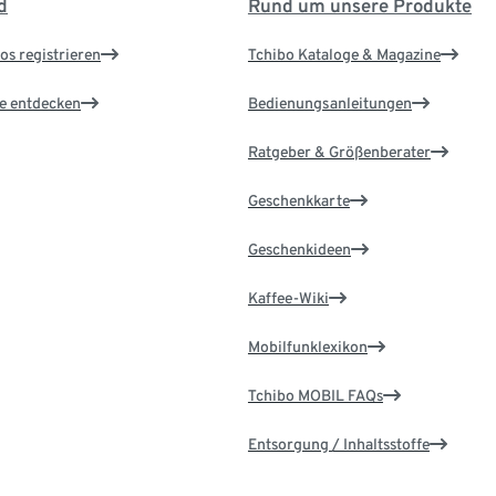
d
Rund um unsere Produkte
os registrieren
Tchibo Kataloge & Magazine
le entdecken
Bedienungsanleitungen
Ratgeber & Größenberater
Geschenkkarte
Geschenkideen
Kaffee-Wiki
Mobilfunklexikon
Tchibo MOBIL FAQs
Entsorgung / Inhaltsstoffe