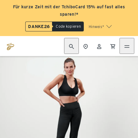
Für kurze Zeit mit der TchiboCard 15% auf fast alles
sparen!*
DANKE26
Code kopieren
Hinweis*