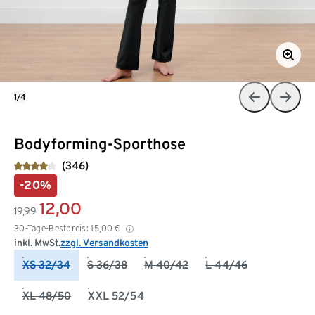
1/4
Bodyforming-Sporthose
(346)
-20%
12,00
19,99
30-Tage-Bestpreis:
15,00
€
inkl. MwSt.
zzgl. Versandkosten
XS 32/34
S 36/38
M 40/42
L 44/46
XL 48/50
XXL 52/54