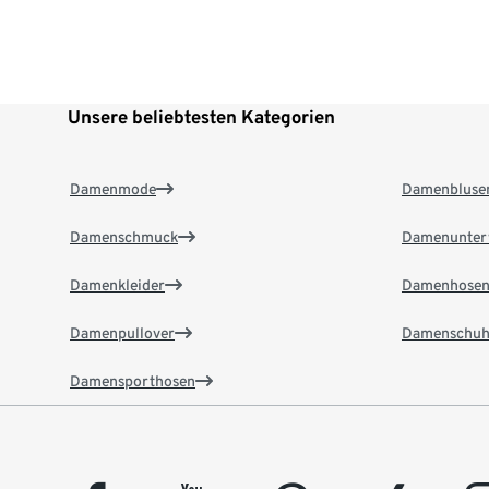
Unsere beliebtesten Kategorien
Damenmode
Damenbluse
Damenschmuck
Damenunter
Damenkleider
Damenhose
Damenpullover
Damenschuh
Damensporthosen