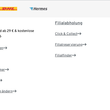
Filialabholung
d ab 29 € & kostenlose
Click & Collect
.
Filialreservierung
en
Filialfinder
ner
e ändern