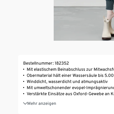
Bestellnummer: 182352
Mit elastischem Beinabschluss zur Mitwachs
Obermaterial hält einer Wassersäule bis 5.
Winddicht, wasserdicht und atmungsaktiv
Mit umweltschonender evopel-Imprägnierun
Verstärkte Einsätze aus Oxford-Gewebe an 
Mit wärmenden Teddyfleece-Innenfutter
Mehr anzeigen
Mit versiegelten Nähten
Verstellbare Träger für perfekten Sitz