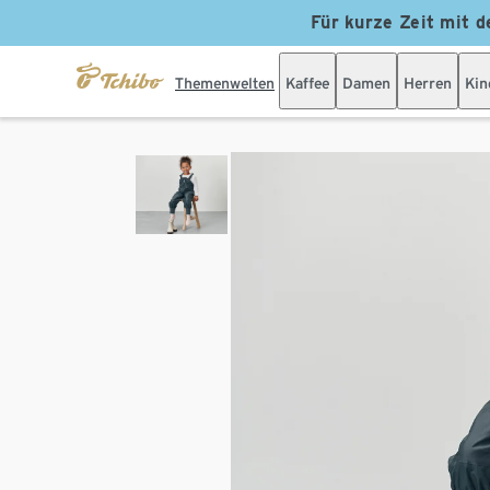
Für kurze Zeit mit d
Themenwelten
Kaffee
Damen
Herren
Kin