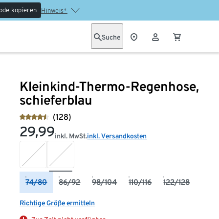
ode kopieren
Hinweis*
Suche
Kleinkind-Thermo-Regenhose,
schieferblau
(128)
29,99
inkl. MwSt.
inkl. Versandkosten
74/80
86/92
98/104
110/116
122/128
Richtige Größe ermitteln