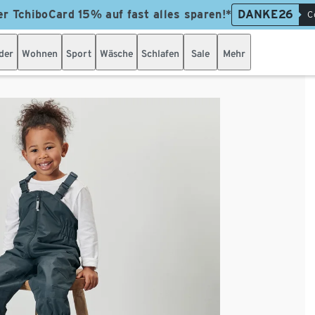
er TchiboCard 15% auf fast alles sparen!*
DANKE26
C
der
Wohnen
Sport
Wäsche
Schlafen
Sale
Mehr