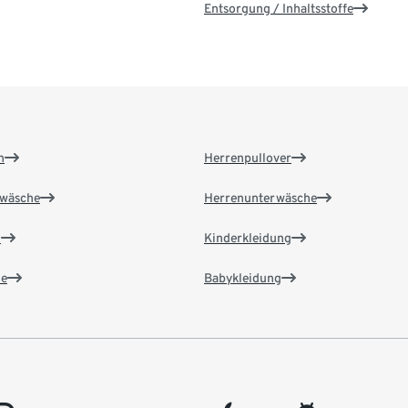
Entsorgung / Inhaltsstoffe
n
Herrenpullover
wäsche
Herrenunterwäsche
n
Kinderkleidung
e
Babykleidung