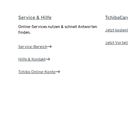
Service & Hilfe
TchiboCar
Online-Services nutzen & schnell Antworten
Jetzt kostenl
finden.
Jetzt Vortei
Service-Bereich
Hilfe & Kontakt
Tchibo Online-Konto