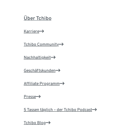
Über Tchibo
Karriere
Tchibo Community
Nachhaltigkeit
Geschäftskunden
Affiliate Programm
Presse
5 Tassen täglich – der Tchibo Podcast
Tchibo Blog