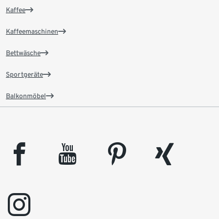
Kaffee
Kaffeemaschinen
Bettwäsche
Sportgeräte
Balkonmöbel
facebook
youtube
pinterest
xing
instagram