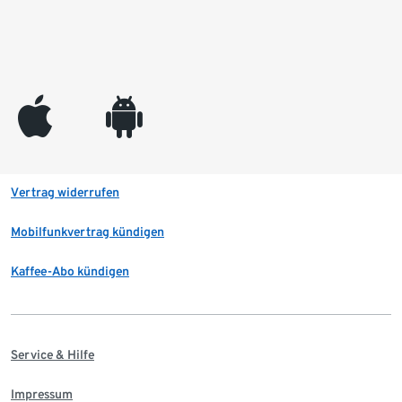
appleinc
android
Vertrag widerrufen
Mobilfunkvertrag kündigen
Kaffee-Abo kündigen
Service & Hilfe
Impressum