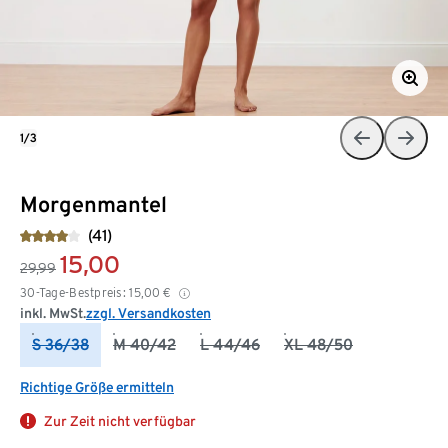
1/3
Morgenmantel
(41)
15,00
29,99
30-Tage-Bestpreis:
15,00
€
inkl. MwSt.
zzgl. Versandkosten
S 36/38
M 40/42
L 44/46
XL 48/50
Richtige Größe ermitteln
Zur Zeit nicht verfügbar