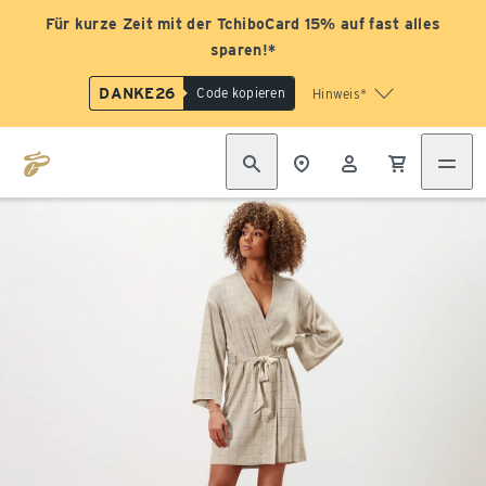
Für kurze Zeit mit der TchiboCard 15% auf fast alles
sparen!*
DANKE26
Code kopieren
Hinweis*