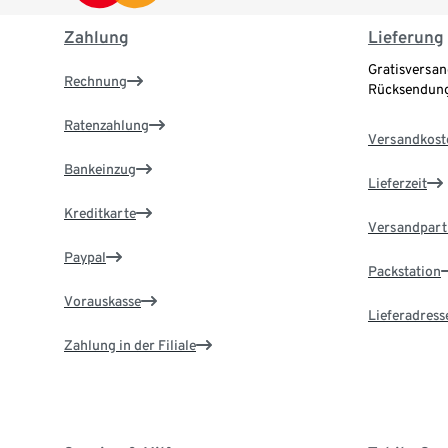
Zahlung
Lieferung
Gratisversan
Rechnung
Rücksendung
Ratenzahlung
Versandkost
Bankeinzug
Lieferzeit
Kreditkarte
Versandpart
Paypal
Packstation
Vorauskasse
Lieferadress
Zahlung in der Filiale