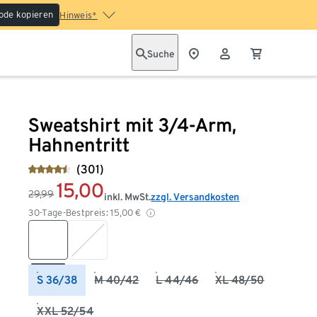
ode kopieren
Hinweis*
Suche
Sweatshirt mit 3/4-Arm,
Hahnentritt
(301)
15,00
29,99
inkl. MwSt.
zzgl. Versandkosten
30-Tage-Bestpreis:
15,00
€
S 36/38
M 40/42
L 44/46
XL 48/50
XXL 52/54