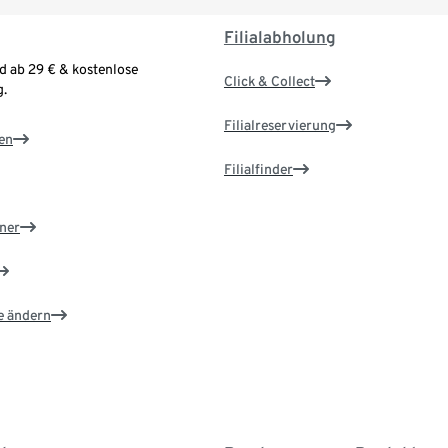
Filialabholung
d ab 29 € & kostenlose
Click & Collect
.
Filialreservierung
en
Filialfinder
ner
e ändern