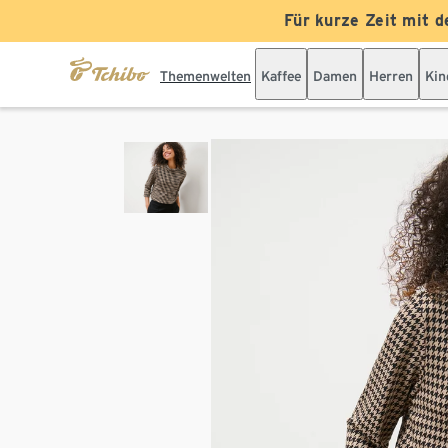
Für kurze Zeit mit d
Themenwelten
Kaffee
Damen
Herren
Kin