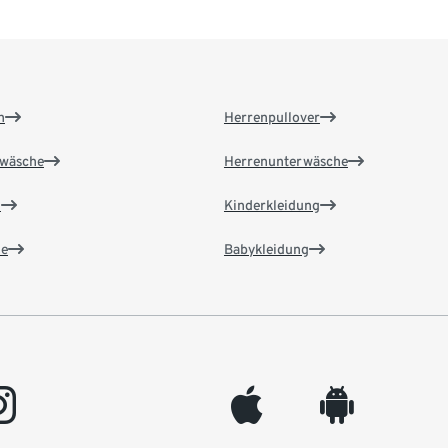
n
Herrenpullover
wäsche
Herrenunterwäsche
n
Kinderkleidung
e
Babykleidung
gram
appleinc
android