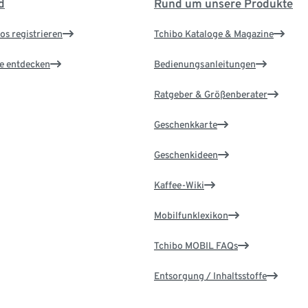
d
Rund um unsere Produkte
os registrieren
Tchibo Kataloge & Magazine
le entdecken
Bedienungsanleitungen
Ratgeber & Größenberater
Geschenkkarte
Geschenkideen
Kaffee-Wiki
Mobilfunklexikon
Tchibo MOBIL FAQs
Entsorgung / Inhaltsstoffe