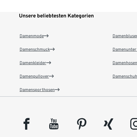
Unsere beliebtesten Kategorien
Damenmode
Damenbluse
Damenschmuck
Damenunter
Damenkleider
Damenhose
Damenpullover
Damenschuh
Damensporthosen
facebook
youtube
pinterest
xing
insta