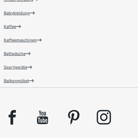
Babykleidung
Kaffee
Kaffeemaschinen
Bettwäsche
Sportgeräte
Balkonmöbel
facebook
youtube
pinterest
instagram