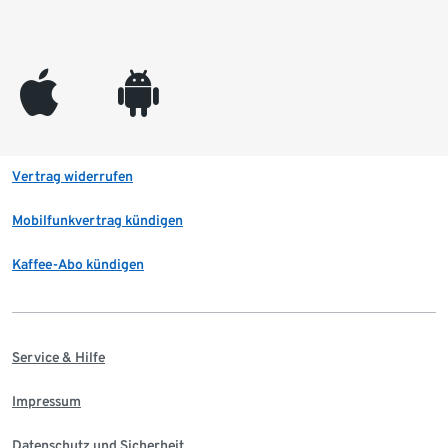
appleinc
android
Vertrag widerrufen
Mobilfunkvertrag kündigen
Kaffee-Abo kündigen
Service & Hilfe
Impressum
Datenschutz und Sicherheit