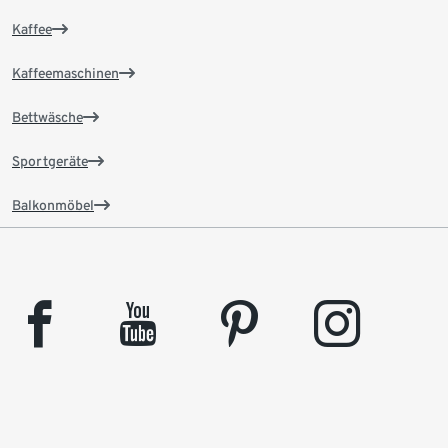
Kaffee
Kaffeemaschinen
Bettwäsche
Sportgeräte
Balkonmöbel
facebook
youtube
pinterest
instagram