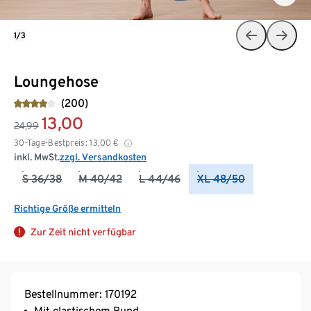
1/3
Loungehose
(200)
13,00
24,99
30-Tage-Bestpreis:
13,00
€
inkl. MwSt.
zzgl. Versandkosten
S 36/38
M 40/42
L 44/46
XL 48/50
Richtige Größe ermitteln
Zur Zeit nicht verfügbar
Bestellnummer: 170192
Mit elastischem Bund