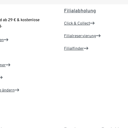
Filialabholung
d ab 29 € & kostenlose
Click & Collect
.
Filialreservierung
en
Filialfinder
ner
e ändern