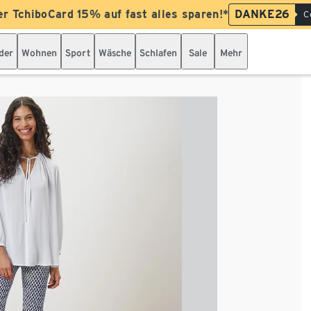
er TchiboCard 15% auf fast alles sparen!*
DANKE26
C
der
Wohnen
Sport
Wäsche
Schlafen
Sale
Mehr