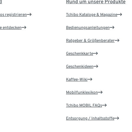
d
Rund um unsere Produkte
os registrieren
Tchibo Kataloge & Magazine
le entdecken
Bedienungsanleitungen
Ratgeber & Größenberater
Geschenkkarte
Geschenkideen
Kaffee-Wiki
Mobilfunklexikon
Tchibo MOBIL FAQs
Entsorgung / Inhaltsstoffe