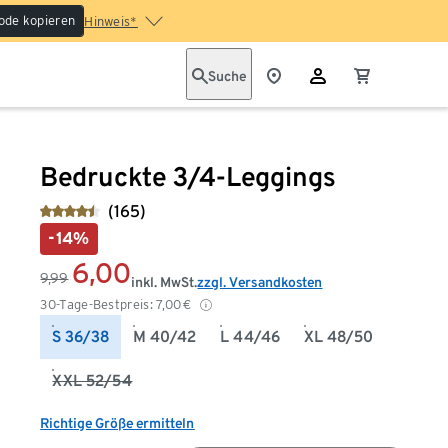
ode kopieren
Hinweis*
Suche
Bedruckte 3/4-Leggings
(165)
-14%
6,00
9,99
inkl. MwSt.
zzgl. Versandkosten
30-Tage-Bestpreis:
7,00
€
S 36/38
M 40/42
L 44/46
XL 48/50
XXL 52/54
Richtige Größe ermitteln