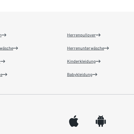
n
Herrenpullover
wäsche
Herrenunterwäsche
n
Kinderkleidung
e
Babykleidung
appleinc
android