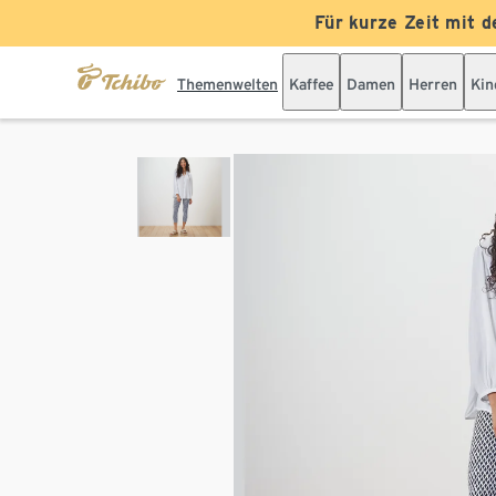
Für kurze Zeit mit d
Themenwelten
Kaffee
Damen
Herren
Kin