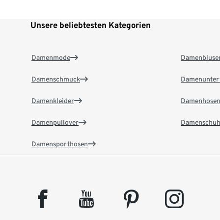
Unsere beliebtesten Kategorien
Damenmode
Damenbluse
Damenschmuck
Damenunter
Damenkleider
Damenhose
Damenpullover
Damenschuh
Damensporthosen
facebook
youtube
pinterest
instagram