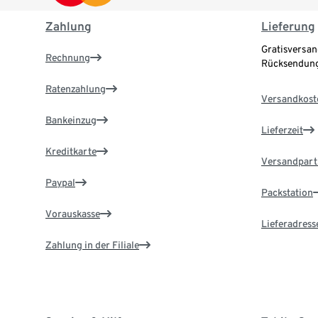
Zahlung
Lieferung
Gratisversan
Rechnung
Rücksendung
Ratenzahlung
Versandkost
Bankeinzug
Lieferzeit
Kreditkarte
Versandpart
Paypal
Packstation
Vorauskasse
Lieferadress
Zahlung in der Filiale